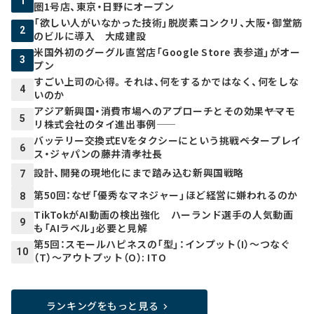
1
圏1号店、東京・日野にオープン
「欲しい人がいなかった技術」脱炭素コンクリ、大阪・御堂筋
2
のビルに導入 大成建設
米国外初のグーグル直営店「Google Store 表参道」がオー
3
プン
すごい上司の心得。それは、何をするかではなく、何をしな
4
いのか
アジア新興国・消費市場へのアプローチとその効果――ヤマモ
5
リ株式会社のタイ進出事例――
バッテリー交換式EVをタクシーにという挑戦――ベタープレイ
6
ス・ジャパンの藤井清孝社長
設計、開発の現地化にまで踏み込む新興国戦略
7
第50回：なぜ「優秀なマネジャー」ほど経営に嫌われるのか
8
TikTokがAI動画の検出強化 ハーランド選手の人気動画
9
も「AIラベル」必要と見解
第5回：スモールハピネスの「型」：インプット（I）～つなぐ
10
（T）～アウトプット（O）: ITO
ランキングをもっと見る