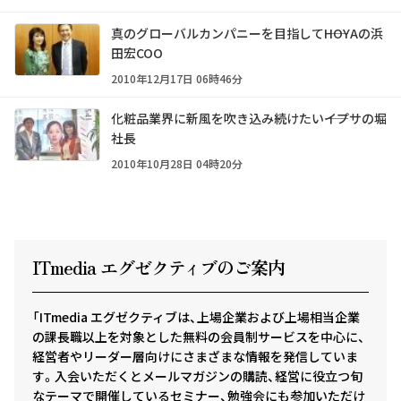
真のグローバルカンパニーを目指して――HOYAの浜
田宏COO
2010年12月17日 06時46分
化粧品業界に新風を吹き込み続けたい――イプサの堀
社長
2010年10月28日 04時20分
ITmedia エグゼクテ
ィ
ブのご案内
「ITmedia エグゼクティブは、上場企業および上場相当企業
の課長職以上を対象とした無料の会員制サービスを中心に、
経営者やリーダー層向けにさまざまな情報を発信していま
す。入会いただくとメールマガジンの購読、経営に役立つ旬
なテーマで開催しているセミナー、勉強会にも参加いただけ