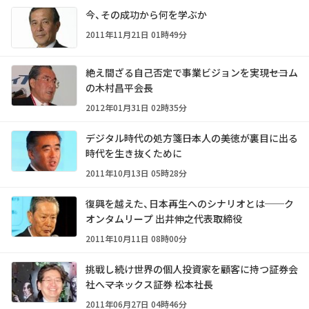
今、その成功から何を学ぶか
2011年11月21日 01時49分
絶え間ざる自己否定で事業ビジョンを実現――セコム
の木村昌平会長
2012年01月31日 02時35分
デジタル時代の処方箋――日本人の美徳が裏目に出る
時代を生き抜くために
2011年10月13日 05時28分
復興を越えた、日本再生へのシナリオとは──ク
オンタムリープ 出井伸之代表取締役
2011年10月11日 08時00分
挑戦し続け世界の個人投資家を顧客に持つ証券会
社へ――マネックス証券 松本社長
2011年06月27日 04時46分