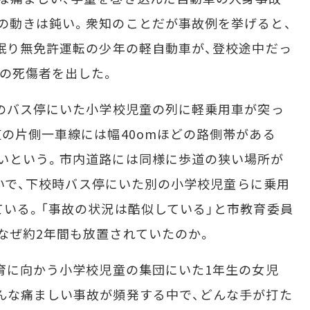
の動きは鈍い。衆知のことだが事故例を挙げると、
居眠り無免許運転の少年の軽自動車が、登校途中だっ
名の死傷者を出した。
のバス停にいた小学校児童の列に軽乗用車が突っ
道の片側一車線には幅40omほどの路側帯がある
いという。市内道路には同様に歩道の狭い場所が
号沿いで、下校時バス停にいた別の小学校児童らに乗用
ている。「事故の状況は酷似している」と市教育委員
なぜ約2年間も放置されていたのか。
育に向かう小学校児童の集団にいた1年生の女児
んな痛ましい事故が頻発する中で、どんな手が打た