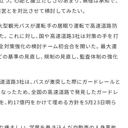
立つ。心配と腹立たしさのあまり、無理は承知で、
経営とを対比させて検討してみたい。
大型観光バスが運転手の居眠り運転で高速道路防
た。これに対し、国や高速道路3社は対策の手を打
安全対策強化の検討チーム初会合を開いた。最大運
などの基準の見直し、規制の見直し、監査体制の強化
速道路3社は、バスが激突した際にガードレールと
なったため、全国の高速道路で発見したガードレ
所を、約17億円をかけて埋める方針を5月23日明ら
な痛ましい、学童を巻き込んだ自動車の人身事故