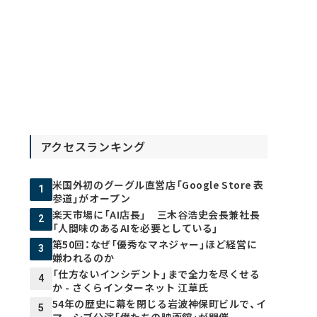
アクセスランキング
米国外初のグーグル直営店「Google Store 表
1
参道」がオープン
楽天市場に「AI店長」 三木谷浩史会長兼社長
2
「人間味のあるAIを必要としている」
第50回：なぜ「優秀なマネジャー」ほど経営に
3
嫌われるのか
「仕方ないインシデント」まで全力を尽くせる
4
か - さくらインターネット 江草氏
54年の歴史に幕を閉じる岩波神保町ビルで、イ
5