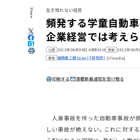
生き残れない経営
Share
頻発する学童自動車
企業経営では考えら
2012年06月04日 08時01分
2012年06月
公開
更新
増岡直二郎（nao IT研究所）
[ITmedia]
著者
印刷する
連載新着通知を受け取る
人身事故を伴った自動車事故が頻
しい事故が絶えない。これに対する