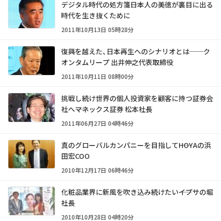
デジタル時代の処方箋――日本人の美徳が裏目に出る
時代を生き抜くために
2011年10月13日 05時28分
復興を越えた、日本再生へのシナリオとは──ク
オンタムリープ 出井伸之代表取締役
2011年10月11日 08時00分
挑戦し続け世界の個人投資家を顧客に持つ証券会
社へ――マネックス証券 松本社長
2011年06月27日 04時46分
真のグローバルカンパニーを目指して――HOYAの浜
田宏COO
2010年12月17日 06時46分
化粧品業界に新風を吹き込み続けたい――イプサの堀
社長
2010年10月28日 04時20分