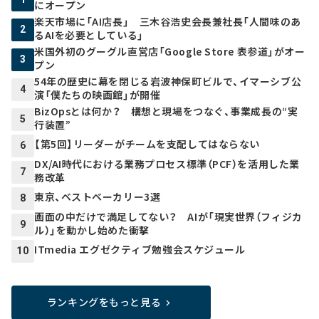
にオープン
楽天市場に「AI店長」 三木谷浩史会長兼社長「人間味のあ
2
るAIを必要としている」
米国外初のグーグル直営店「Google Store 表参道」がオー
3
プン
54年の歴史に幕を閉じる岩波神保町ビルで、イマーシブ公
4
演「僕たちの映画館」が開催
BizOpsとは何か？ 構想と現場をつなぐ、事業成長の“実
5
行装置”
【第5回】リーダーがチームを支配してはならない
6
DX/AI時代における業務プロセス標準（PCF）を活用した業
7
務改革
東京、ベストベーカリー3選
8
画面の中だけで満足してない？ AIが「現実世界（フィジカ
9
ル）」を動かし始めた衝撃
ITmedia エグゼクティブ勉強会スケジュール
10
ランキングをもっと見る