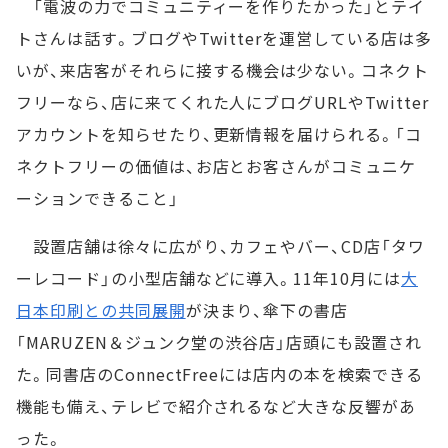
「電波の力でコミュニティーを作りたかった」とテイ
トさんは話す。ブログやTwitterを運営している店は多
いが、来店客がそれらに接する機会は少ない。コネクト
フリーなら、店に来てくれた人にブログURLやTwitter
アカウントを知らせたり、更新情報を届けられる。「コ
ネクトフリーの価値は、お店とお客さんがコミュニケ
ーションできること」
設置店舗は徐々に広がり、カフェやバー、CD店「タワ
ーレコード」の小型店舗などに導入。11年10月には
大
日本印刷との共同展開
が決まり、傘下の書店
「MARUZEN＆ジュンク堂の渋谷店」店頭にも設置され
た。同書店のConnectFreeには店内の本を検索できる
機能も備え、テレビで紹介されるなど大きな反響があ
った。