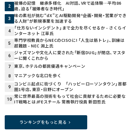
被爆の記憶 継承多様化 AI対話、VRで追体験…平均86
2
歳、迫る「被爆者なき時代」
味の素社が挑む“dX”とAI駆動開発――“企画・開発・営業ができ
3
る人財”が新規事業を加速する
「仕方ないインシデント」まで全力を尽くせるか - さくらイ
4
ンターネット 江草氏
専門学校教員からNECのCISOに! 「人生は筋トレ」、訓練は
5
超難題 - NEC 淵上氏
ジャズマンや文化人に愛された「新宿DUG」が閉店、マスタ
6
ーに聞くこれから
東京、ホテルの都民優遇キャンペーン
7
マニアックな北口を歩く
8
コンビニ起点に街づくり 「ハッピーローソンタウン」首都
9
圏1号店、東京・日野にオープン
常に世界最高の技術をもって社会に貢献するために必要な
10
IT戦略とは――JFEスチール 常務執行役員 新田哲氏
ランキングをもっと見る