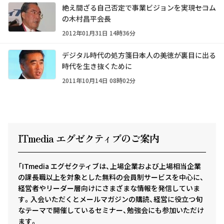
絶え間ざる自己否定で事業ビジョンを実現――セコム
の木村昌平会長
2012年01月31日 14時36分
デジタル時代の処方箋――日本人の美徳が裏目に出る
時代を生き抜くために
2011年10月14日 08時02分
ITmedia エグゼクテ
ィ
ブのご案内
「ITmedia エグゼクティブは、上場企業および上場相当企業
の課長職以上を対象とした無料の会員制サービスを中心に、
経営者やリーダー層向けにさまざまな情報を発信していま
す。入会いただくとメールマガジンの購読、経営に役立つ旬
なテーマで開催しているセミナー、勉強会にも参加いただけ
ます。