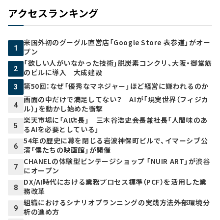
アクセスランキング
米国外初のグーグル直営店「Google Store 表参道」がオー
1
プン
「欲しい人がいなかった技術」脱炭素コンクリ、大阪・御堂筋
2
のビルに導入 大成建設
第50回：なぜ「優秀なマネジャー」ほど経営に嫌われるのか
3
画面の中だけで満足してない？ AIが「現実世界（フィジカ
4
ル）」を動かし始めた衝撃
楽天市場に「AI店長」 三木谷浩史会長兼社長「人間味のあ
5
るAIを必要としている」
54年の歴史に幕を閉じる岩波神保町ビルで、イマーシブ公
6
演「僕たちの映画館」が開催
CHANELの体験型ビンテージショップ 「NUIR ART」が渋谷
7
にオープン
DX/AI時代における業務プロセス標準（PCF）を活用した業
8
務改革
組織におけるシナリオプランニングの実践方法――外部環境分
9
析の進め方