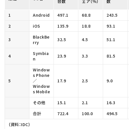
台数
ェア（％）
数
1
Android
497.1
68.8
243.5
2
iOS
135.9
18.8
93.1
BlackBe
3
32.5
4.5
51.1
rry
Symbia
4
23.9
3.3
81.5
n
Window
s Phone
5
／
17.9
2.5
9.0
Window
s Mobile
その他
15.1
2.1
16.3
合計
722.4
100.0
494.5
（資料：IDC）