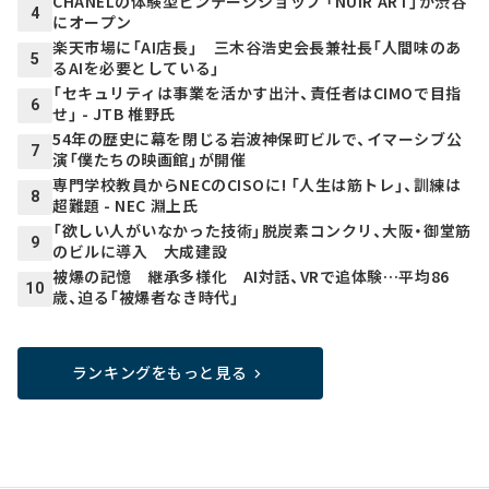
CHANELの体験型ビンテージショップ 「NUIR ART」が渋谷
4
にオープン
楽天市場に「AI店長」 三木谷浩史会長兼社長「人間味のあ
5
るAIを必要としている」
「セキュリティは事業を活かす出汁、責任者はCIMOで目指
6
せ」 - JTB 椎野氏
54年の歴史に幕を閉じる岩波神保町ビルで、イマーシブ公
7
演「僕たちの映画館」が開催
専門学校教員からNECのCISOに! 「人生は筋トレ」、訓練は
8
超難題 - NEC 淵上氏
「欲しい人がいなかった技術」脱炭素コンクリ、大阪・御堂筋
9
のビルに導入 大成建設
被爆の記憶 継承多様化 AI対話、VRで追体験…平均86
10
歳、迫る「被爆者なき時代」
ランキングをもっと見る