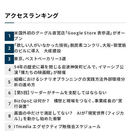
アクセスランキング
米国外初のグーグル直営店「Google Store 表参道」がオー
1
プン
「欲しい人がいなかった技術」脱炭素コンクリ、大阪・御堂筋
2
のビルに導入 大成建設
東京、ベストベーカリー3選
3
54年の歴史に幕を閉じる岩波神保町ビルで、イマーシブ公
4
演「僕たちの映画館」が開催
組織におけるシナリオプランニングの実践方法――外部環境分
5
析の進め方
【第5回】リーダーがチームを支配してはならない
6
BizOpsとは何か？ 構想と現場をつなぐ、事業成長の“実
7
行装置”
画面の中だけで満足してない？ AIが「現実世界（フィジカ
8
ル）」を動かし始めた衝撃
ITmedia エグゼクティブ勉強会スケジュール
9