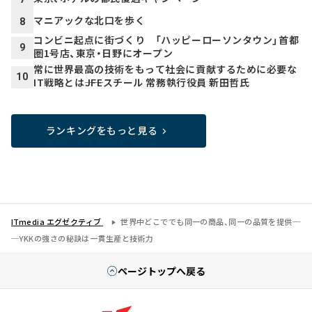
マニアックな北口を歩く
8
コンビニ起点に街づくり 「ハッピーローソンタウン」首都
9
圏1号店、東京・日野にオープン
常に世界最高の技術をもって社会に貢献するために必要な
10
IT戦略とは――JFEスチール 常務執行役員 新田哲氏
ランキングをもっと見る
ITmedia エグゼクティブ
世界中どこででも同一の商品、同一の品質を提供─
─YKKの強さの秘訣は一貫生産と技術力
ページトップへ戻る