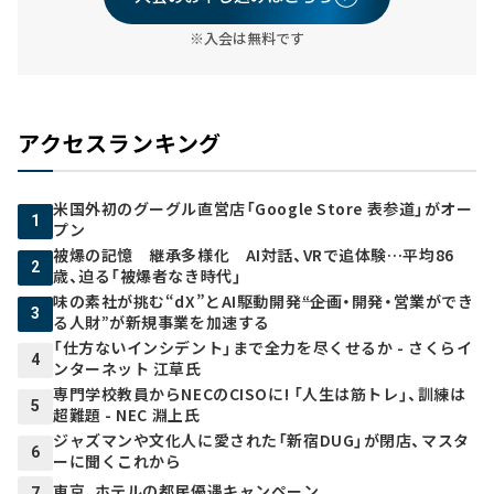
※入会は無料です
アクセスランキング
米国外初のグーグル直営店「Google Store 表参道」がオー
1
プン
被爆の記憶 継承多様化 AI対話、VRで追体験…平均86
2
歳、迫る「被爆者なき時代」
味の素社が挑む“dX”とAI駆動開発――“企画・開発・営業ができ
3
る人財”が新規事業を加速する
「仕方ないインシデント」まで全力を尽くせるか - さくらイ
4
ンターネット 江草氏
専門学校教員からNECのCISOに! 「人生は筋トレ」、訓練は
5
超難題 - NEC 淵上氏
ジャズマンや文化人に愛された「新宿DUG」が閉店、マスタ
6
ーに聞くこれから
東京、ホテルの都民優遇キャンペーン
7