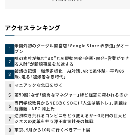
アクセスランキング
米国外初のグーグル直営店「Google Store 表参道」がオー
1
プン
味の素社が挑む“dX”とAI駆動開発――“企画・開発・営業ができ
2
る人財”が新規事業を加速する
被爆の記憶 継承多様化 AI対話、VRで追体験…平均86
3
歳、迫る「被爆者なき時代」
マニアックな北口を歩く
4
第50回：なぜ「優秀なマネジャー」ほど経営に嫌われるのか
5
専門学校教員からNECのCISOに! 「人生は筋トレ」、訓練は
6
超難題 - NEC 淵上氏
逆風吹き荒れるコンビニをどう変えるか～3兆円の巨大ビ
7
ジネスの変革を担う澤田貴司社長の挑戦
東京、9月から10月に行くべきアート展
8