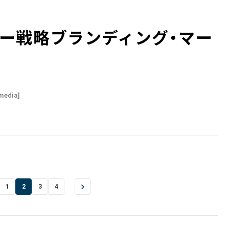
戦略――ブランディング・マー
media]
1
2
3
4