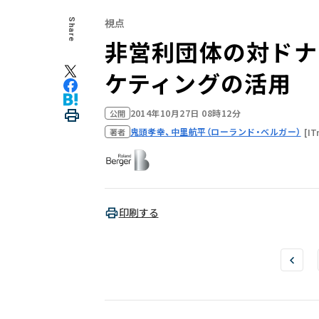
視点
Share
非営利団体の対ドナー
ケティングの活用
2014年10月27日 08時12分
公開
鬼頭孝幸、中里航平（ローランド・ベルガー）
[IT
著者
印刷する