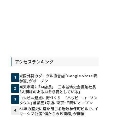
アクセスランキング
米国外初のグーグル直営店「Google Store 表
1
参道」がオープン
楽天市場に「AI店長」 三木谷浩史会長兼社長
2
「人間味のあるAIを必要としている」
コンビニ起点に街づくり 「ハッピーローソン
3
タウン」首都圏1号店、東京・日野にオープン
54年の歴史に幕を閉じる岩波神保町ビルで、イ
4
マーシブ公演「僕たちの映画館」が開催