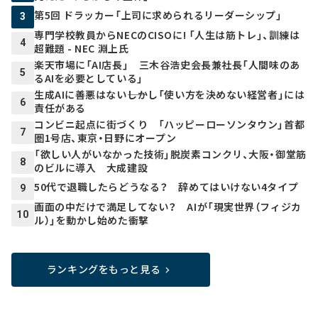
第5回 ドラッカー「上司に求められるリーダーシップ」
3
専門学校教員からNECのCISOに! 「人生は筋トレ」、訓練は
4
超難題 - NEC 淵上氏
楽天市場に「AI店長」 三木谷浩史会長兼社長「人間味のあ
5
るAIを必要としている」
生成AIに善悪はない――しかし「使い方を決めない経営者」には
6
責任がある
コンビニ起点に街づくり 「ハッピーローソンタウン」首都
7
圏1号店、東京・日野にオープン
「欲しい人がいなかった技術」脱炭素コンクリ、大阪・御堂筋
8
のビルに導入 大成建設
50代で退職したらどうなる？ 辞めてはいけない4タイプ
9
画面の中だけで満足してない？ AIが「現実世界（フィジカ
10
ル）」を動かし始めた衝撃
ランキングをもっと見る