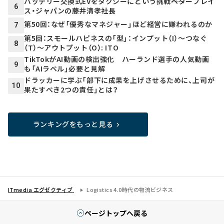
バッテリー交換式EVをタクシーにという挑戦――ベタープレイ
6
ス・ジャパンの藤井清孝社長
第50回：なぜ「優秀なマネジャー」ほど経営に嫌われるのか
7
第5回：スモールハピネスの「型」：インプット（I）～つなぐ
8
（T）～アウトプット（O）: ITO
TikTokがAI動画の検出強化 ハーランド選手の人気動画
9
も「AIラベル」必要と見解
ドラッカーに学ぶ「部下に成果を上げさせるために、上司が
10
果たすべき2つの責任」とは？
ランキングをもっと見る
ITmedia エグゼクティブ
Logistics 4.0時代の物流ビジネス
ページトップへ戻る