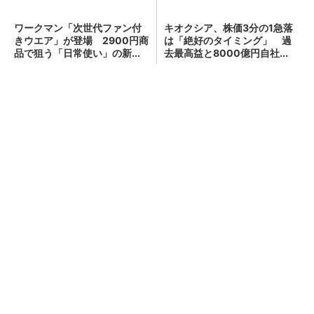
ワークマン「次世代ファン付
キオクシア、株価3分の1急落
きウエア」が登場 2900円商
は「絶好のタイミング」 過
品で狙う「日常使い」の新...
去最高益と8000億円自社...
“第4次モーニングブーム”到来のワケ 300円
の「朝サイゼ」から1000円超の「...
Jeepの7シーターを85時間体験！
PR(Jeep Japan)
顧客満足度が高いコンビニ 2位「ローソン」
を抑え、11年連続1位になったのは？（...