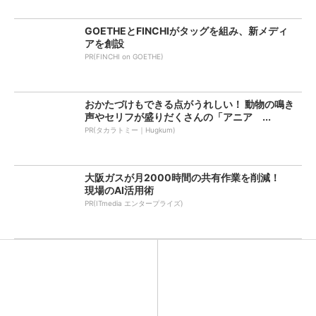
GOETHEとFINCHIがタッグを組み、新メディ
アを創設
PR(FINCHI on GOETHE)
おかたづけもできる点がうれしい！ 動物の鳴き
声やセリフが盛りだくさんの「アニア ...
PR(タカラトミー｜Hugkum)
大阪ガスが月2000時間の共有作業を削減！
現場のAI活用術
PR(ITmedia エンタープライズ)