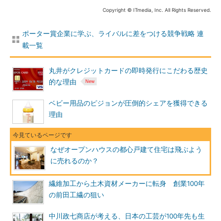
Copyright © ITmedia, Inc. All Rights Reserved.
ポーター賞企業に学ぶ、ライバルに差をつける競争戦略 連
載一覧
丸井がクレジットカードの即時発行にこだわる歴史
的な理由
ベビー用品のピジョンが圧倒的シェアを獲得できる
理由
なぜオープンハウスの都心戸建て住宅は飛ぶよう
に売れるのか？
繊維加工から土木資材メーカーに転身 創業100年
の前田工繊の狙い
中川政七商店が考える、日本の工芸が100年先も生