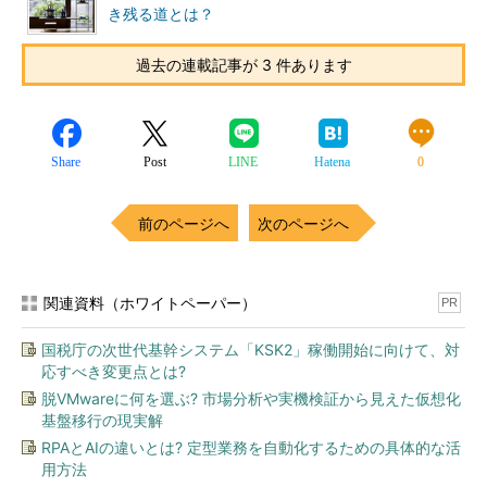
き残る道とは？
過去の連載記事が 3 件あります
Share
Post
LINE
Hatena
0
前のページへ
次のページへ
関連資料（ホワイトペーパー）
PR
国税庁の次世代基幹システム「KSK2」稼働開始に向けて、対
応すべき変更点とは?
脱VMwareに何を選ぶ? 市場分析や実機検証から見えた仮想化
基盤移行の現実解
RPAとAIの違いとは? 定型業務を自動化するための具体的な活
用方法