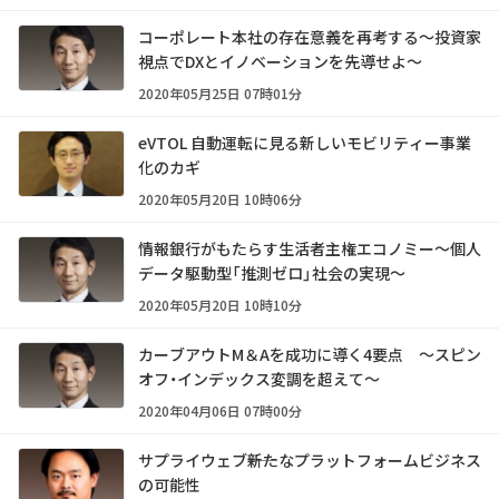
コーポレート本社の存在意義を再考する～投資家
視点でDXとイノベーションを先導せよ～
2020年05月25日 07時01分
eVTOL 自動運転に見る新しいモビリティー事業
化のカギ
2020年05月20日 10時06分
情報銀行がもたらす生活者主権エコノミー～個人
データ駆動型「推測ゼロ」社会の実現～
2020年05月20日 10時10分
カーブアウトM＆Aを成功に導く4要点 ～スピン
オフ・インデックス変調を超えて～
2020年04月06日 07時00分
サプライウェブ――新たなプラットフォームビジネス
の可能性