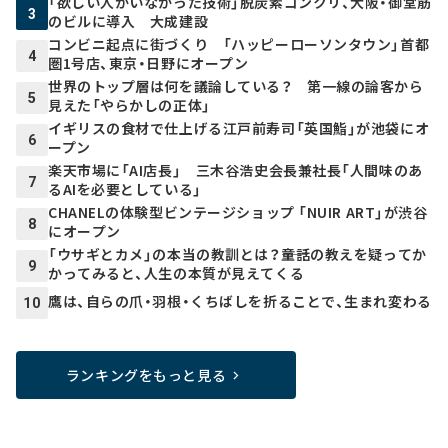
「欲しい人がいなかった技術」脱炭素コンクリ、大阪・御堂筋
3
のビルに導入 大成建設
コンビニ起点に街づくり 「ハッピーローソンタウン」首都
4
圏1号店、東京・日野にオープン
世界のトップ層は何を議論している？ 第一線の論客から
5
見えた「やらかしの正体」
イギリスの食材で仕上げる江戸前寿司「英国鮨」が池袋にオ
6
ープン
楽天市場に「AI店長」 三木谷浩史会長兼社長「人間味のあ
7
るAIを必要としている」
CHANELの体験型ビンテージショップ 「NUIR ART」が渋谷
8
にオープン
「ウサギとカメ」の本当の教訓とは？――童話の教えを疑ってか
9
かってみると、人生の本質が見えてくる
鷹は、自らの爪・羽根・くちばしを折ることで、生まれ変わる
10
ランキングをもっと見る