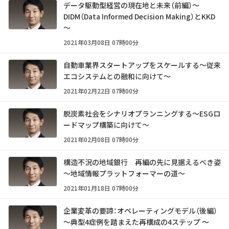
データ駆動型経営の現在地と未来（前編）～
DIDM（Data Informed Decision Making）とKKD
～
2021年03月08日 07時00分
自動車業界スタートアップをスケールする～従来
エコシステムとの融和に向けて～
2021年02月22日 07時00分
脱炭素社会をシナリオプランニングする～ESGロ
ードマップ構築に向けて～
2021年02月08日 07時00分
構造不況の地域銀行 再編の先に見据えるべき姿
～地域情報プラットフォーマーの道～
2021年01月18日 07時00分
企業変革の要諦：オペレーティングモデル（後編）
～典型4症例を踏まえた再構成の4ステップ ～