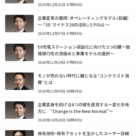
2020年12月21日 07時00分
企業変革の要諦：オペレーティングモデル（前編）
～ 「20：マイナス20の法則」とPOLG ～
2020年12月07日 07時00分
EV充電ステーション収益化に向けた2つの鍵～価
格弾力性の見極めと事業モデルの選択～
2020年11月24日 07時00分
モノが売れない時代に鍵となる“コンテクスト消
費”とは
2020年11月09日 08時38分
企業変身を妨げる6つの壁を超克する～変化を味
方に “Change is the New Normal”～
2020年10月26日 08時43分
保有技術・保有アセットを生かしたユーザー目線