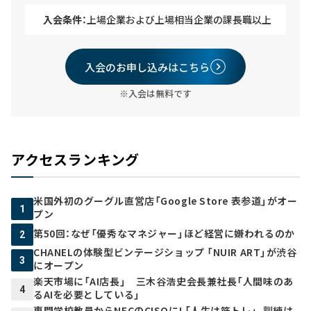
入会条件：
上場企業および上場相当企業の課長職以上
入会のお申し込みはこちら
※入会は無料です
アクセスランキング
米国外初のグーグル直営店「Google Store 表参道」がオー
1
プン
第50回：なぜ「優秀なマネジャー」ほど経営に嫌われるのか
2
CHANELの体験型ビンテージショップ 「NUIR ART」が渋谷
3
にオープン
楽天市場に「AI店長」 三木谷浩史会長兼社長「人間味のあ
4
るAIを必要としている」
専門学校教員からNECのCISOに! 「人生は筋トレ」、訓練は