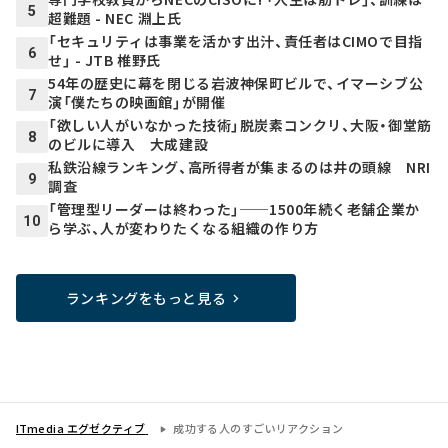
5
超難題 - NEC 淵上氏
「セキュリティは事業を活かす出汁、責任者はCIMOで目指
6
せ」 - JTB 椎野氏
54年の歴史に幕を閉じる岩波神保町ビルで、イマーシブ公
7
演「僕たちの映画館」が開催
「欲しい人がいなかった技術」脱炭素コンクリ、大阪・御堂筋
8
のビルに導入 大成建設
私鉄沿線ランキング、高所得者が集まるのは井の頭線 NRI
9
調査
「管理型リーダーは終わった」──1500年続く老舗企業か
10
ら学ぶ、人が変わりたくなる組織の作り方
ランキングをもっと見る
ITmedia エグゼクティブ
成功する人のすごいリアクション