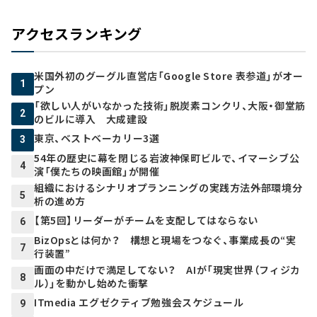
アクセスランキング
米国外初のグーグル直営店「Google Store 表参道」がオー
1
プン
「欲しい人がいなかった技術」脱炭素コンクリ、大阪・御堂筋
2
のビルに導入 大成建設
東京、ベストベーカリー3選
3
54年の歴史に幕を閉じる岩波神保町ビルで、イマーシブ公
4
演「僕たちの映画館」が開催
組織におけるシナリオプランニングの実践方法――外部環境分
5
析の進め方
【第5回】リーダーがチームを支配してはならない
6
BizOpsとは何か？ 構想と現場をつなぐ、事業成長の“実
7
行装置”
画面の中だけで満足してない？ AIが「現実世界（フィジカ
8
ル）」を動かし始めた衝撃
ITmedia エグゼクティブ勉強会スケジュール
9