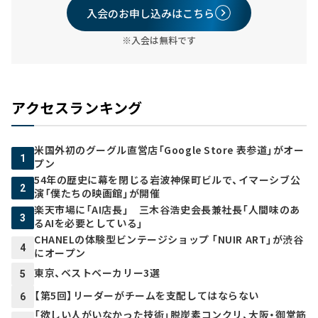
入会のお申し込みはこちら
※入会は無料です
アクセスランキング
米国外初のグーグル直営店「Google Store 表参道」がオー
1
プン
54年の歴史に幕を閉じる岩波神保町ビルで、イマーシブ公
2
演「僕たちの映画館」が開催
楽天市場に「AI店長」 三木谷浩史会長兼社長「人間味のあ
3
るAIを必要としている」
CHANELの体験型ビンテージショップ 「NUIR ART」が渋谷
4
にオープン
東京、ベストベーカリー3選
5
【第5回】リーダーがチームを支配してはならない
6
「欲しい人がいなかった技術」脱炭素コンクリ、大阪・御堂筋