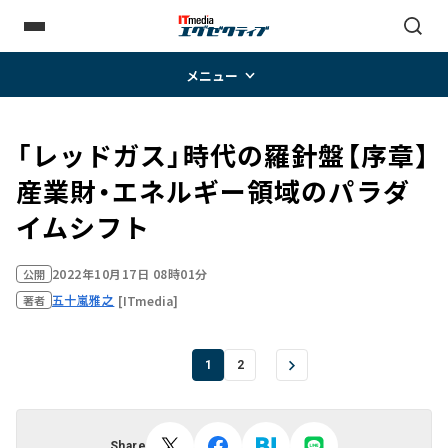
メニュー
「レッドガス」時代の羅針盤【序章】――
産業財・エネルギー領域のパラダ
イムシフト
2022年10月17日 08時01分
公開
五十嵐雅之
[ITmedia]
著者
1
2
Share