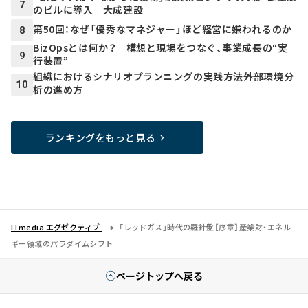
7
のビルに導入 大成建設
第50回：なぜ「優秀なマネジャー」ほど経営に嫌われるのか
8
BizOpsとは何か？ 構想と現場をつなぐ、事業成長の“実
9
行装置”
組織におけるシナリオプランニングの実践方法――外部環境分
10
析の進め方
ランキングをもっと見る
ITmedia エグゼクティブ
「レッドガス」時代の羅針盤【序章】――産業財・エネル
ギー領域のパラダイムシフト
ページトップへ戻る