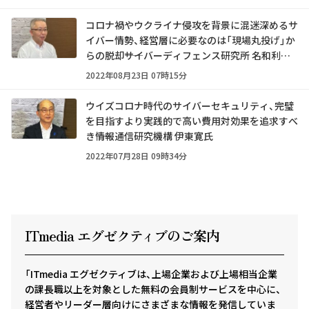
コロナ禍やウクライナ侵攻を背景に混迷深めるサ
イバー情勢、経営層に必要なのは「現場丸投げ」か
らの脱却――サイバーディフェンス研究所 名和利男
氏
2022年08月23日 07時15分
ウイズコロナ時代のサイバーセキュリティ、完璧
を目指すより実践的で高い費用対効果を追求すべ
き――情報通信研究機構 伊東寛氏
2022年07月28日 09時34分
ITmedia エグゼクテ
ィ
ブのご案内
「ITmedia エグゼクティブは、上場企業および上場相当企業
の課長職以上を対象とした無料の会員制サービスを中心に、
経営者やリーダー層向けにさまざまな情報を発信していま