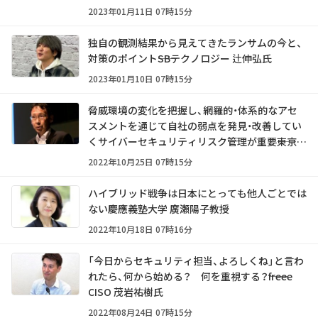
2023年01月11日 07時15分
独自の観測結果から見えてきたランサムの今と、
対策のポイント――SBテクノロジー 辻伸弘氏
2023年01月10日 07時15分
脅威環境の変化を把握し、網羅的・体系的なアセ
スメントを通じて自社の弱点を発見・改善してい
くサイバーセキュリティリスク管理が重要――東京海
上日動火災保険 黒山康治氏
2022年10月25日 07時15分
ハイブリッド戦争は日本にとっても他人ごとでは
ない――慶應義塾大学 廣瀬陽子教授
2022年10月18日 07時16分
「今日からセキュリティ担当、よろしくね」と言わ
れたら、何から始める？ 何を重視する？――freee
CISO 茂岩祐樹氏
2022年08月24日 07時15分