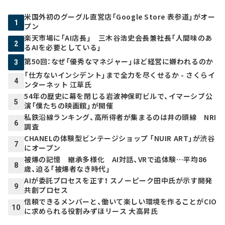
米国外初のグーグル直営店「Google Store 表参道」がオー
1
プン
楽天市場に「AI店長」 三木谷浩史会長兼社長「人間味のあ
2
るAIを必要としている」
第50回：なぜ「優秀なマネジャー」ほど経営に嫌われるのか
3
「仕方ないインシデント」まで全力を尽くせるか - さくらイ
4
ンターネット 江草氏
54年の歴史に幕を閉じる岩波神保町ビルで、イマーシブ公
5
演「僕たちの映画館」が開催
私鉄沿線ランキング、高所得者が集まるのは井の頭線 NRI
6
調査
CHANELの体験型ビンテージショップ 「NUIR ART」が渋谷
7
にオープン
被爆の記憶 継承多様化 AI対話、VRで追体験…平均86
8
歳、迫る「被爆者なき時代」
AIが委託プロセスを正す！ スノーピーク田中氏が示す開発
9
共創プロセス
信頼できるメンバーと、働いて楽しい環境を作ることがCIO
10
に求められる役割――みずほリース 大高昇氏