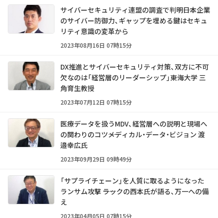
サイバーセキュリティ連盟の調査で判明――日本企業
のサイバー防御力、ギャップを埋める鍵はセキュ
リティ意識の変革から
2023年08月16日 07時15分
DX推進とサイバーセキュリティ対策、双方に不可
欠なのは「経営層のリーダーシップ」――東海大学 三
角育生教授
2023年07月12日 07時15分
医療データを扱うMDV、経営層への説明と現場へ
の関わりのコツ――メディカル・データ・ビジョン 渡
邉幸広氏
2023年09月29日 09時49分
「サプライチェーン」を人質に取るようになった
ランサム攻撃 ――ラックの西本氏が語る、万一への備
え
2023年04月05日 07時15分