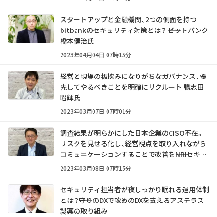
スタートアップと金融機関、2つの側面を持つ
bitbankのセキュリティ対策とは？ ――ビットバンク
橋本健治氏
2023年04月04日 07時15分
経営と現場の板挟みになりがちなガバナンス、優
先してやるべきことを明確に――リクルート 鴨志田
昭輝氏
2023年03月07日 07時01分
調査結果が明らかにした日本企業のCISO不在。
リスクを見せる化し、経営視点を取り入れながら
コミュニケーションすることで改善を――NRIセキュ
アテクノロジーズ 足立道拡氏
2023年03月08日 07時15分
セキュリティ担当者が夜しっかり眠れる運用体制
とは？――守りのDXで攻めのDXを支えるアステラス
製薬の取り組み