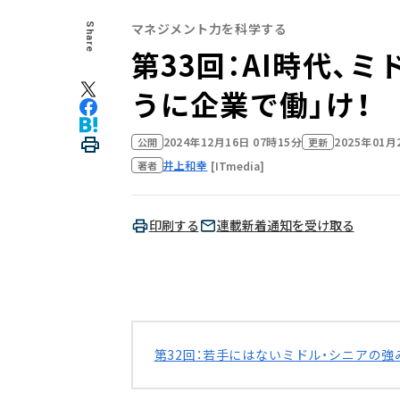
マネジメント力を科学する
Share
第33回：AI時代、
うに企業で働」け！
2024年12月16日 07時15分
2025年01月
公開
更新
井上和幸
[ITmedia]
著者
印刷する
連載新着通知を受け取る
第32回：若手にはないミドル・シニアの強