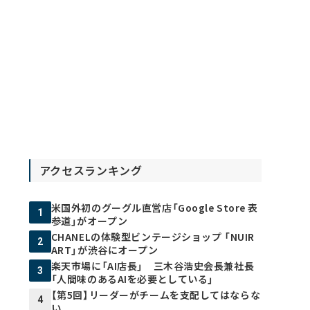
アクセスランキング
米国外初のグーグル直営店「Google Store 表
1
参道」がオープン
CHANELの体験型ビンテージショップ 「NUIR
2
ART」が渋谷にオープン
楽天市場に「AI店長」 三木谷浩史会長兼社長
3
「人間味のあるAIを必要としている」
【第5回】リーダーがチームを支配してはならな
4
い