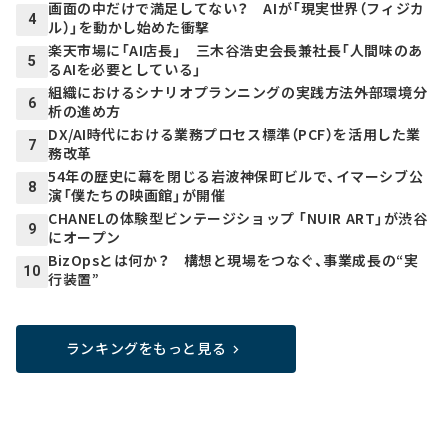
画面の中だけで満足してない？ AIが「現実世界（フィジカ
4
ル）」を動かし始めた衝撃
楽天市場に「AI店長」 三木谷浩史会長兼社長「人間味のあ
5
るAIを必要としている」
組織におけるシナリオプランニングの実践方法――外部環境分
6
析の進め方
DX/AI時代における業務プロセス標準（PCF）を活用した業
7
務改革
54年の歴史に幕を閉じる岩波神保町ビルで、イマーシブ公
8
演「僕たちの映画館」が開催
CHANELの体験型ビンテージショップ 「NUIR ART」が渋谷
9
にオープン
BizOpsとは何か？ 構想と現場をつなぐ、事業成長の“実
10
行装置”
ランキングをもっと見る