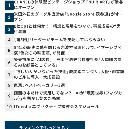
CHANELの体験型ビンテージショップ 「NUIR ART」が渋谷
1
にオープン
米国外初のグーグル直営店「Google Store 表参道」がオー
2
プン
BizOpsとは何か？ 構想と現場をつなぐ、事業成長の“実
3
行装置”
【第5回】リーダーがチームを支配してはならない
4
54年の歴史に幕を閉じる岩波神保町ビルで、イマーシブ公
5
演「僕たちの映画館」が開催
楽天市場に「AI店長」 三木谷浩史会長兼社長「人間味のあ
6
るAIを必要としている」
「欲しい人がいなかった技術」脱炭素コンクリ、大阪・御堂筋
7
のビルに導入 大成建設
東京、ベストベーカリー3選
8
画面の中だけで満足してない？ AIが「現実世界（フィジカ
9
ル）」を動かし始めた衝撃
ITmedia エグゼクティブ勉強会スケジュール
10
ランキングをもっと見る