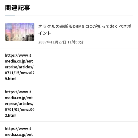
関連記事
オラクルの最新版DBMS CIOが知っておくべきポ
イント
2007年11月27日 11時33分
https://www.it
media.co.jp/ent
erprise/articles/
0711/15/news02
9.html
https://www.it
media.co.jp/ent
erprise/articles/
0701/01/news00
2.html
https://www.it
media.co.jp/ent