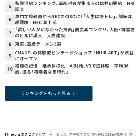
私鉄沿線ランキング、高所得者が集まるのは井の頭線 NRI
5
調査
専門学校教員からNECのCISOに! 「人生は筋トレ」、訓練は
6
超難題 - NEC 淵上氏
「欲しい人がいなかった技術」脱炭素コンクリ、大阪・御堂筋
7
のビルに導入 大成建設
東京、高級ラーメン3選
8
CHANELの体験型ビンテージショップ 「NUIR ART」が渋谷
9
にオープン
被爆の記憶 継承多様化 AI対話、VRで追体験…平均86
10
歳、迫る「被爆者なき時代」
ランキングをもっと見る
ITmedia エグゼクティブ
「あうん」の呼吸で乗り切る会社にM&A戦略は「禁