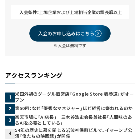
入会条件：
上場企業および上場相当企業の課長職以上
入会のお申し込みはこちら
※入会は無料です
アクセスランキング
米国外初のグーグル直営店「Google Store 表参道」がオー
1
プン
第50回：なぜ「優秀なマネジャー」ほど経営に嫌われるのか
2
楽天市場に「AI店長」 三木谷浩史会長兼社長「人間味のあ
3
るAIを必要としている」
54年の歴史に幕を閉じる岩波神保町ビルで、イマーシブ公
4
演「僕たちの映画館」が開催