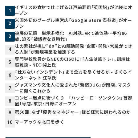
イギリスの食材で仕上げる江戸前寿司「英国鮨」が池袋にオ
1
ープン
米国外初のグーグル直営店「Google Store 表参道」がオー
2
プン
被爆の記憶 継承多様化 AI対話、VRで追体験…平均86
3
歳、迫る「被爆者なき時代」
味の素社が挑む“dX”とAI駆動開発――“企画・開発・営業ができ
4
る人財”が新規事業を加速する
専門学校教員からNECのCISOに! 「人生は筋トレ」、訓練は
5
超難題 - NEC 淵上氏
「仕方ないインシデント」まで全力を尽くせるか - さくらイ
6
ンターネット 江草氏
ジャズマンや文化人に愛された「新宿DUG」が閉店、マスタ
7
ーに聞くこれから
コンビニ起点に街づくり 「ハッピーローソンタウン」首都
8
圏1号店、東京・日野にオープン
第50回：なぜ「優秀なマネジャー」ほど経営に嫌われるのか
9
マニアックな北口を歩く
10