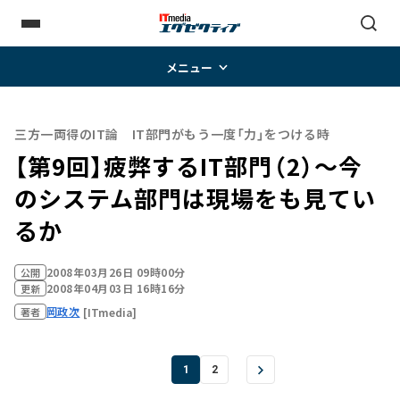
メニュー
三方一両得のIT論 IT部門がもう一度「力」をつける時
【第9回】疲弊するIT部門（2）～今
のシステム部門は現場をも見てい
るか
2008年03月26日 09時00分
公開
2008年04月03日 16時16分
更新
岡政次
[ITmedia]
著者
1
2