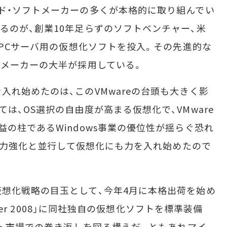
ド・ソフトメーカーの多くが本格的に取り組んでい
るのが、創業10年足らずのソフトベンチャー、米
てPCサーバ用の仮想化ソフトを投入。その先進的な
ーメーカーの大半が採用している。
れ始めたのは、このVMwareの台頭も大きく影
は、OS選択の自由度が高まる仮想化で、VMware
の柱であるWindows事業の優位性が揺らぐ恐れ
競争力強化と並行して仮想化にも力を入れ始めたので
想化戦略の目玉として、今年4月に本格出荷を始め
rver 2008」に同社独自の仮想化ソフトを標準装備
フト市場での巻き返しを図る構えだ。ともあれマイ