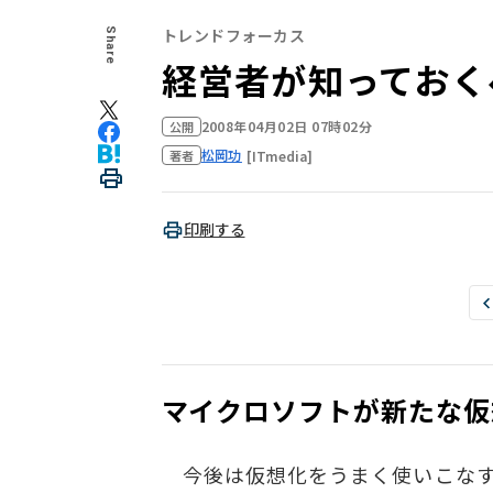
トレンドフォーカス
Share
経営者が知っておく
2008年04月02日 07時02分
公開
松岡功
[ITmedia]
著者
印刷する
マイクロソフトが新たな仮
今後は仮想化をうまく使いこなす