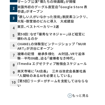
マーシブ公演「僕たちの映画館」が開催
米国外初のグーグル直営店「Google Store 表
2
参道」がオープン
「欲しい人がいなかった技術」脱炭素コンクリ、
3
大阪・御堂筋のビルに導入 大成建設
東京、ベストベーカリー3選
4
第50回：なぜ「優秀なマネジャー」ほど経営に
5
嫌われるのか
CHANELの体験型ビンテージショップ 「NUIR
6
ART」が渋谷にオープン
被爆の記憶 継承多様化 AI対話、VRで追体
7
験…平均86歳、迫る「被爆者なき時代」
ITmedia エグゼクティブ勉強会スケジュール
8
楽天市場に「AI店長」 三木谷浩史会長兼社長
9
「人間味のあるAIを必要としている」
【第5回】リーダーがチームを支配してはならな
10
い
もっと見る