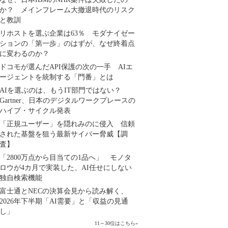
か？ メインフレーム大撤退時代のリスク
と教訓
リホストを選ぶ企業は63％ モダナイゼー
ションの「第一歩」のはずが、なぜ終着点
に変わるのか？
ドコモが選んだAPI保護の次の一手 AIエ
ージェントを統制する「門番」とは
AIを選ぶのは、もうIT部門ではない？
Gartner、日本のデジタルワークプレースの
ハイプ・サイクル発表
「正規ユーザー」を隠れみのに侵入 信頼
された基盤を狙う最新サイバー脅威【調
査】
「2800万点から目当ての1品へ」 モノタ
ロウが4カ月で実装した、AI任せにしない
独自検索機能
富士通とNECの決算会見から読み解く、
2026年下半期「AI需要」と「収益の見通
し」
11～30位はこちら
»