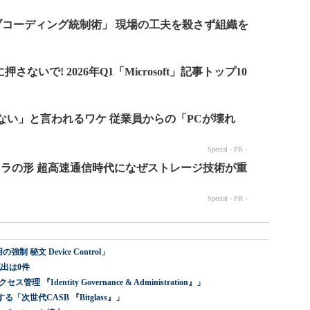
 秘文 Device Control」
出は0件
dentity Governance & Administration』」
世代CASB 『Bitglass』」