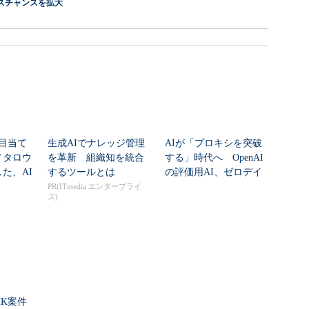
スチャンスを拡大
ら目当て
生成AIでナレッジ管理
AIが「プロキシを突破
ノタロウ
を革新 組織知を統合
する」時代へ OpenAI
た、AI
するツールとは
の評価用AI、ゼロデイ
脆弱性を自...
PR(ITmedia エンタープライ
ズ)
HK案件