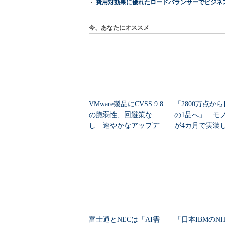
費用対効果に優れたロードバランサーでビジネ
今、あなたにオススメ
VMware製品にCVSS 9.8
「2800万点か
の脆弱性、回避策な
の1品へ」 モ
し 速やかなアップデ
が4カ月で実装し
ートを推...
任せにしな...
富士通とNECは「AI需
「日本IBMのN