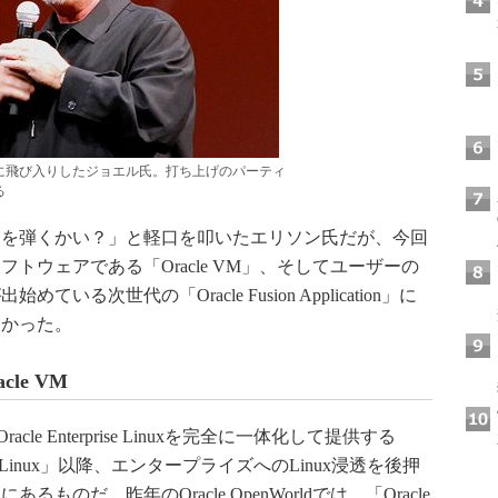
演に飛び入りしたジョエル氏。打ち上げのパーティ
る
を弾くかい？」と軽口を叩いたエリソン氏だが、今回
トウェアである「Oracle VM」、そしてユーザーの
次世代の「Oracle Fusion Application」に
なかった。
le VM
e Enterprise Linuxを完全に一体化して提供する
kable Linux」以降、エンタープライズへのLinux浸透を後押
のだ。昨年のOracle OpenWorldでは、「Oracle