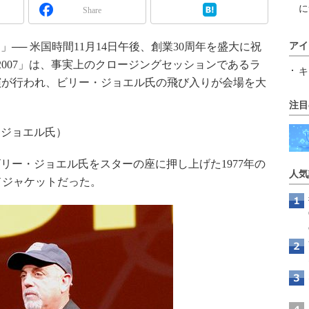
に
Share
── 米国時間11月14日午後、創業30周年を盛大に祝
アイ
rancisco 2007」は、事実上のクロージングセッションであるラ
キ
演が行われ、ビリー・ジョエル氏の飛び入りが会場を大
注目
（ジョエル氏）
ー・ジョエル氏をスターの座に押し上げた1977年の
人気
コードジャケットだった。