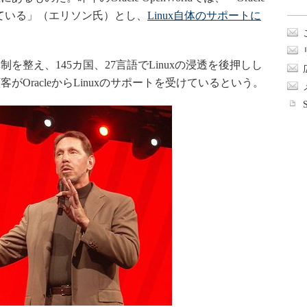
している」（エリソン氏）とし、
Linux自体のサポートに
整え、145カ国、27言語でLinuxの浸透を後押しし
がOracleからLinuxのサポートを受けているという。