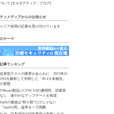
ついて [オルタナティブ・ブログ]
ティメディアからのお知らせ
ャリア採用の応募を受け付けています
のテーマ
記事ランキング
従来型テストの限界があらわに 3915件の
OSSを解析して判明した「99.4％未報告」
の実態
VMware製品にCVSS 9.8の脆弱性、回避策
なし 速やかなアップデートを推奨
SaaSの価値は“割り勘”だけじゃない
「SaaSの死」論争を一刀両断
なぜ、日本IBMのNHK案件は失敗したの