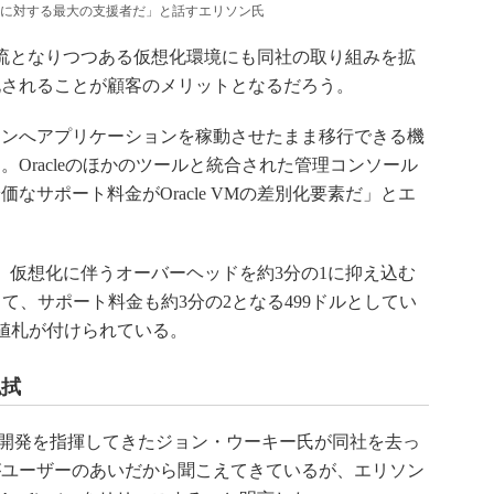
ソースに対する最大の支援者だ」と話すエリソン氏
な潮流となりつつある仮想化環境にも同社の取り組みを拡
化されることが顧客のメリットとなるだろう。
ンへアプリケーションを稼動させたまま移行できる機
Oracleのほかのツールと統合された管理コンソール
なサポート料金がOracle VMの差別化要素だ」とエ
xと最適化され、仮想化に伴うオーバーヘッドを約3分の1に抑え込む
較して、サポート料金も約3分の2となる499ドルとしてい
ルの値札が付けられている。
払拭
icationsの開発を指揮してきたジョン・ウーキー氏が同社を去っ
がユーザーのあいだから聞こえてきているが、エリソン