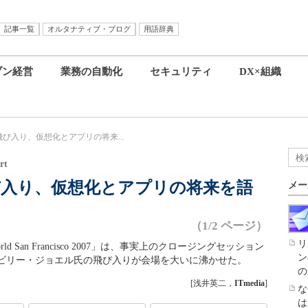
記事一覧
オルタナティブ・ブログ
用語辞典
ブン経営
業務の自動化
セキュリティ
DX×組織
び入り、仮想化とアプリの将来...
rt
入り、仮想化とアプリの将来を語
メー
（1/2 ページ）
リ
rld San Francisco 2007」は、事実上のクロージングセッション
ン
、ビリー・ジョエル氏の飛び入りが会場を大いに沸かせた。
の
[浅井英二，
ITmedia
]
な
は