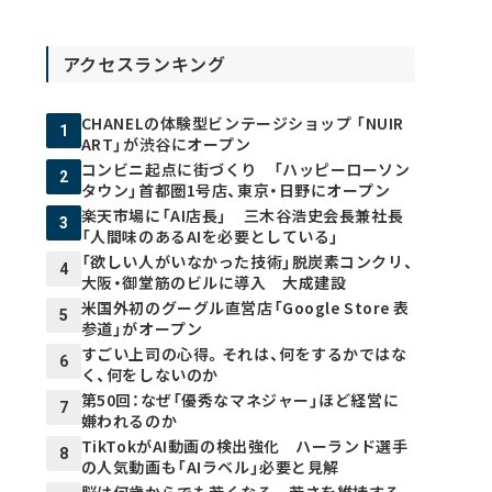
アクセスランキング
CHANELの体験型ビンテージショップ 「NUIR
1
ART」が渋谷にオープン
コンビニ起点に街づくり 「ハッピーローソン
2
タウン」首都圏1号店、東京・日野にオープン
楽天市場に「AI店長」 三木谷浩史会長兼社長
3
「人間味のあるAIを必要としている」
「欲しい人がいなかった技術」脱炭素コンクリ、
4
大阪・御堂筋のビルに導入 大成建設
米国外初のグーグル直営店「Google Store 表
5
参道」がオープン
すごい上司の心得。それは、何をするかではな
6
く、何をしないのか
第50回：なぜ「優秀なマネジャー」ほど経営に
7
嫌われるのか
TikTokがAI動画の検出強化 ハーランド選手
8
の人気動画も「AIラベル」必要と見解