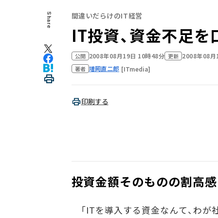
間違いだらけのIT経営
Share
IT投資、資金不足
2008年08月19日 10時48分
2008年08月
公開
更新
増岡直二郎
[ITmedia]
著者
印刷する
投資金額そのものの割高感
「ITを導入する資金なんて、わが社