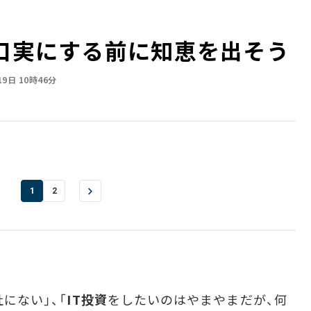
を口実にする前に知恵を出そう
19日 10時46分
1
2
にない」、「
IT投資
をしたいのはやまやまだが、何