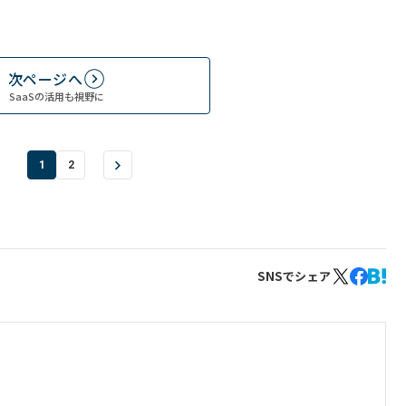
次ページへ
SaaSの活用も視野に
1
2
SNSでシェア