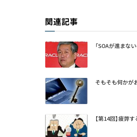
関連記事
「SOAが進まな
そもそも何かがお
【第14回】疲弊す