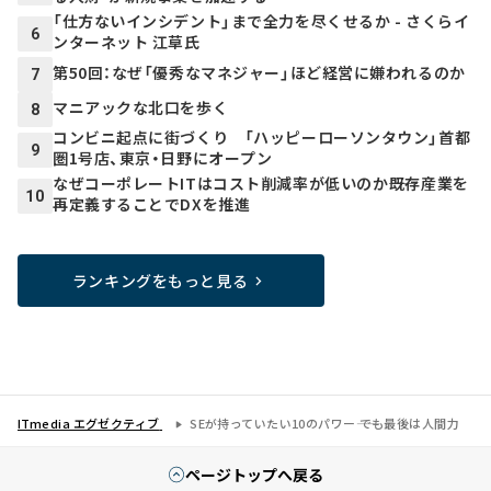
「仕方ないインシデント」まで全力を尽くせるか - さくらイ
6
ンターネット 江草氏
第50回：なぜ「優秀なマネジャー」ほど経営に嫌われるのか
7
マニアックな北口を歩く
8
コンビニ起点に街づくり 「ハッピーローソンタウン」首都
9
圏1号店、東京・日野にオープン
なぜコーポレートITはコスト削減率が低いのか――既存産業を
10
再定義することでDXを推進
ランキングをもっと見る
ITmedia エグゼクティブ
SEが持っていたい10のパワー―― でも最後は人間力
ページトップへ戻る