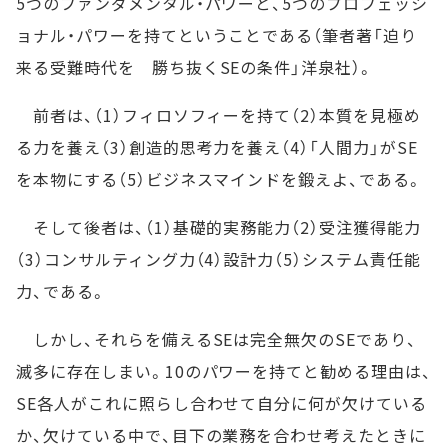
5つのファンダメンタル・パワーと、5つのプロフェッシ
ョナル・パワーを持てということである（筆者著「迫り
来る受難時代を 勝ち抜くSEの条件」洋泉社）。
前者は、（1）フィロソフィーを持て（2）本質を見極め
る力を養え（3）創造的思考力を養え（4）「人間力」がSE
を本物にする（5）ビジネスマインドを鍛えよ、である。
そして後者は、（1）基礎的実務能力（2）受注獲得能力
（3）コンサルティング力（4）設計力（5）システム責任能
力、である。
しかし、それらを備えるSEは完全無欠のSEであり、
滅多に存在しまい。10のパワーを持てと勧める理由は、
SE各人がこれに照らし合わせて自分に何が欠けている
か、欠けている中で、目下の業務を合わせ考えたときに