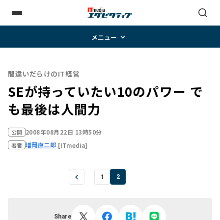
メニュー
間違いだらけのIT経営
SEが持っていたい10のパワー―― で
も最後は人間力
2008年08月22日 13時50分
公開
増岡直二郎
[ITmedia]
著者
1
2
Share