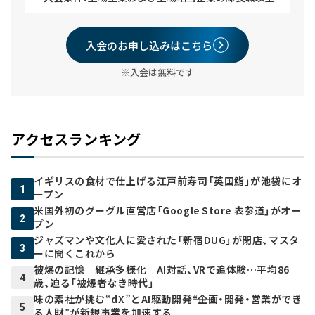
入会のお申し込みはこちら
※入会は無料です
アクセスランキング
イギリスの食材で仕上げる江戸前寿司「英国鮨」が池袋にオ
1
ープン
米国外初のグーグル直営店「Google Store 表参道」がオー
2
プン
ジャズマンや文化人に愛された「新宿DUG」が閉店、マスタ
3
ーに聞くこれから
被爆の記憶 継承多様化 AI対話、VRで追体験…平均86
4
歳、迫る「被爆者なき時代」
味の素社が挑む“dX”とAI駆動開発――“企画・開発・営業ができ
5
る人財”が新規事業を加速する