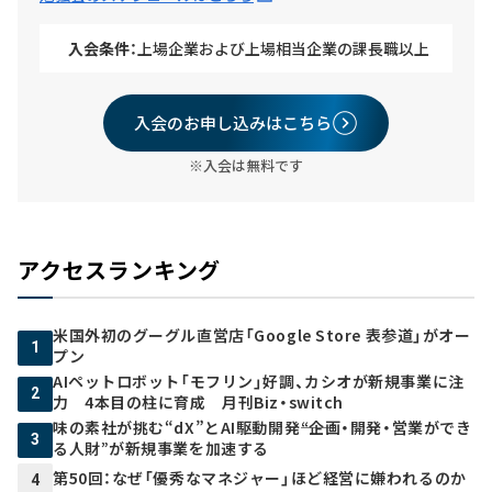
入会条件：
上場企業および上場相当企業の課長職以上
入会のお申し込みはこちら
※入会は無料です
アクセスランキング
米国外初のグーグル直営店「Google Store 表参道」がオー
1
プン
AIペットロボット「モフリン」好調、カシオが新規事業に注
2
力 4本目の柱に育成 月刊Biz・switch
味の素社が挑む“dX”とAI駆動開発――“企画・開発・営業ができ
3
る人財”が新規事業を加速する
第50回：なぜ「優秀なマネジャー」ほど経営に嫌われるのか
4