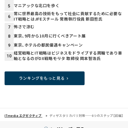
マニアックな北口を歩く
5
常に世界最高の技術をもって社会に貢献するために必要な
6
IT戦略とは――JFEスチール 常務執行役員 新田哲氏
怖さで涼む
7
東京、9月から10月に行くべきアート展
8
東京、ホテルの都民優遇キャンペーン
9
経営戦略とIT戦略はビジネスをドライブする両輪であり車
10
軸となるのがDX戦略――モリタ 取締役 岡本智浩氏
ランキングをもっと見る
ITmedia エグゼクティブ
ディザスタリカバリ対策──6つのステップ【前編】