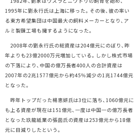
1982年、劉家はウズラとニワトリの飼育を始め、
1995年に劉永行氏は上海に移った。その後、彼の率い
る東方希望集団は中国最大の飼料メーカーとなり、ア
ルミ製錬工場も擁するようになった。
2008年の劉永行氏の総資産は204億元にのぼり、昨
年よりも23億2000万元増加している。しかし株式市場
の下落により、中国の億万長者400人の合計資産は
2007年の2兆1577億元から約45％減少の1兆1744億元
となった。
昨年トップだった楊恵妍氏は3位に落ち、1060億元に
も上る資産が現在は151億元、一度は中国一の億万長者
となった玖龍紙業の張茵氏の資産は253億元から18億
元に目減りしたという。