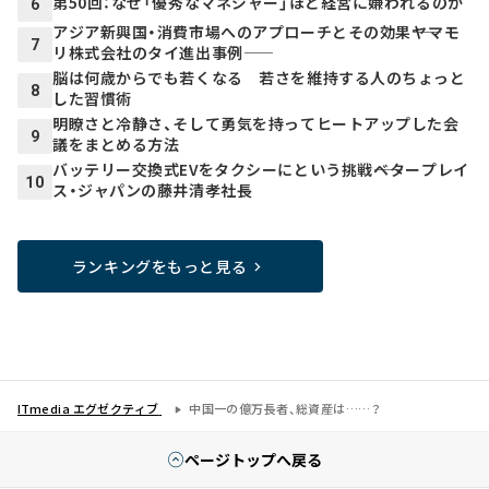
第50回：なぜ「優秀なマネジャー」ほど経営に嫌われるのか
6
アジア新興国・消費市場へのアプローチとその効果――ヤマモ
7
リ株式会社のタイ進出事例――
脳は何歳からでも若くなる 若さを維持する人のちょっと
8
した習慣術
明瞭さと冷静さ、そして勇気を持ってヒートアップした会
9
議をまとめる方法
バッテリー交換式EVをタクシーにという挑戦――ベタープレイ
10
ス・ジャパンの藤井清孝社長
ランキングをもっと見る
ITmedia エグゼクティブ
中国一の億万長者、総資産は……？
ページトップへ戻る