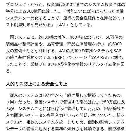
プロジェクトだった。投資額は2010年までのシステム投資全体の
半分に上る300億円に達した。「機能ごとにばらばらだった整備
システムを一元化することで、運行の安全性確保と在庫などのコ
スト削減効果が見込める」（JAL）としている。
同システムは、約160機の機体、460基のエンジン、50万個の
装備品の整備計画や、品質管理、部品在庫管理を行い、約6000
人の整備士などが利用する。JALの約100の業務システムをSAP
の統合基幹業務システム（ERP）パッケージ「SAP R/3」に統合
したことで、業務プロセスの標準化や情報のリアルタイム化を図
る。
人的ミス防止による安全性向上
従来のシステムは1971年から「継ぎ足しで構築してきたもの」
（同）だった。整備システムで管理する部品はおよそ50万点に及
ぶが、システムごとにばらばらに管理していたため、部品番号の
入力間違いやデータの多重入力といった問題が生じていた。新シ
ステムは、複数のシステムを統一したため、個別の整備システム
やデータの管理に起因する業務の煩雑さを解消できる。航空機機