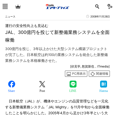
ニュース
2008年11月28日
運行の安全性向上も見込む
JAL、300億円を投じて新整備業務システムを全面
稼働
300億円を投じ、3年以上かけた大型システム構築プロジェクト
が完了した。日本航空は約100の業務システムを統合した新整備
業務システムを本格稼働させた。
[伏見学, 怒賀新也，ITmedia]
PC用表示
関連情報
Share
Post
LINE
Hatena
日本航空（JAL）が、機体やエンジンの品質管理などを一元化
する新整備業務システム「JAL Mighty」を11月中旬から全面稼働
したことを明らかにした。2005年4月から足かけ3年半という大