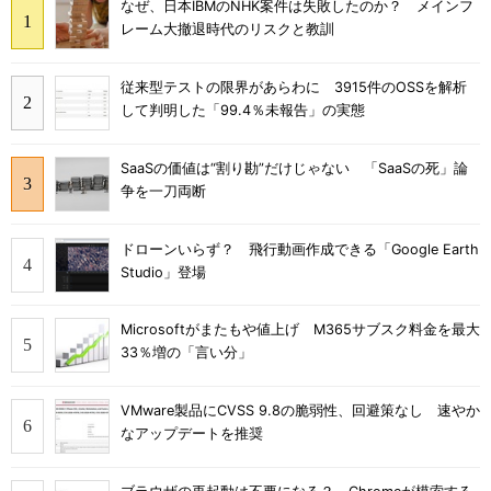
なぜ、日本IBMのNHK案件は失敗したのか？ メインフ
レーム大撤退時代のリスクと教訓
従来型テストの限界があらわに 3915件のOSSを解析
して判明した「99.4％未報告」の実態
SaaSの価値は“割り勘”だけじゃない 「SaaSの死」論
争を一刀両断
ドローンいらず？ 飛行動画作成できる「Google Earth
Studio」登場
Microsoftがまたもや値上げ M365サブスク料金を最大
33％増の「言い分」
VMware製品にCVSS 9.8の脆弱性、回避策なし 速やか
なアップデートを推奨