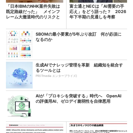
「日本IBMのNHK案件失敗は
富士通とNECは「AI需要の手
既定路線だった」 メインフ
応え」をどう語った？ 2026
レーム大撤退時代のリスクと
年下半期の見通しを考察
教訓
SBOMの最小要素が5年ぶり改訂 何が必須に
なるのか
生成AIでナレッジ管理を革新 組織知を統合す
るツールとは
PR(ITmedia エンタープライズ)
AIが「プロキシを突破する」時代へ OpenAI
の評価用AI、ゼロデイ脆弱性を自律悪用