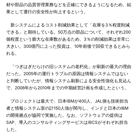
材や部品の品質管理業務などを正確にできるようになるため、結
果として運行の安全性が向上するという。
新システムによるコスト削減効果として「在庫を3％程度削減
できる」と期待している。50万点の部品について、それぞれ200
個程度という膨大な在庫数があるため、3％の削減効果は非常に
大きい。300億円に上った投資は、10年前後で回収できるとみら
れる。
「つぎはぎだらけの旧システムの老朽化」が刷新の最大の理由
だった。2005年の運行トラブルの原因は情報システムではない
と判断していたが、情報システム刷新による安全性強化も見込ん
で、2006年から2010年までの中期経営計画を作成したという。
プロジェクトは最大で、日本IBMが400人、JAL側も技術担当
者と情報システム室の計150人強が関与し、インドと日本のIBM
の開発拠点が協同で実施した。なお、ソフトウェアの提供は
SAP、導入のコンサルティングサービスはIBCSがそれぞれ担当
した。