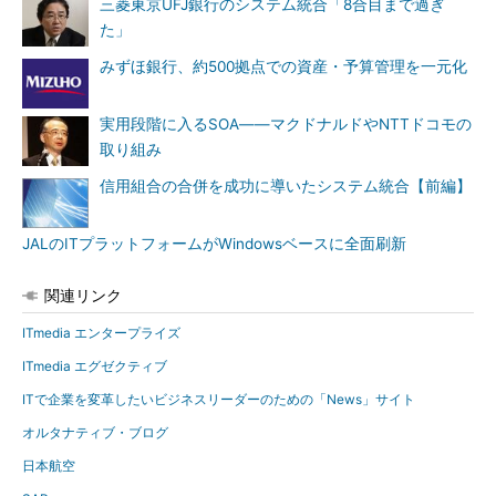
三菱東京UFJ銀行のシステム統合「8合目まで過ぎ
た」
みずほ銀行、約500拠点での資産・予算管理を一元化
実用段階に入るSOA――マクドナルドやNTTドコモの
取り組み
信用組合の合併を成功に導いたシステム統合【前編】
JALのITプラットフォームがWindowsベースに全面刷新
関連リンク
ITmedia エンタープライズ
ITmedia エグゼクティブ
ITで企業を変革したいビジネスリーダーのための「News」サイト
オルタナティブ・ブログ
日本航空