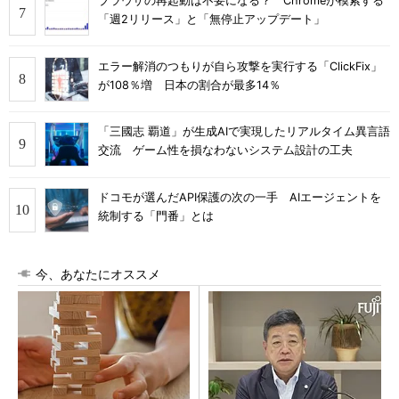
ブラウザの再起動は不要になる？ Chromeが模索する
「週2リリース」と「無停止アップデート」
エラー解消のつもりが自ら攻撃を実行する「ClickFix」
が108％増 日本の割合が最多14％
「三國志 覇道」が生成AIで実現したリアルタイム異言語
交流 ゲーム性を損なわないシステム設計の工夫
ドコモが選んだAPI保護の次の一手 AIエージェントを
統制する「門番」とは
今、あなたにオススメ