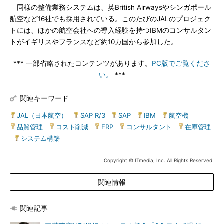
同様の整備業務システムは、英British Airwaysやシンガポール
航空など16社でも採用されている。このたびのJALのプロジェク
トには、ほかの航空会社への導入経験を持つIBMのコンサルタン
トがイギリスやフランスなど約10カ国から参加した。
*** 一部省略されたコンテンツがあります。
PC版でご覧くださ
い。
***
関連キーワード
JAL（日本航空）
|
SAP R/3
|
SAP
|
IBM
|
航空機
|
品質管理
|
コスト削減
|
ERP
|
コンサルタント
|
在庫管理
|
システム構築
Copyright © ITmedia, Inc. All Rights Reserved.
関連情報
関連記事