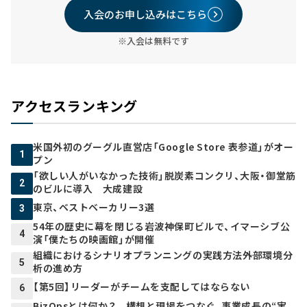
入会のお申し込みはこちら
※入会は無料です
アクセスランキング
米国外初のグーグル直営店「Google Store 表参道」がオー
1
プン
「欲しい人がいなかった技術」脱炭素コンクリ、大阪・御堂筋
2
のビルに導入 大成建設
東京、ベストベーカリー3選
3
54年の歴史に幕を閉じる岩波神保町ビルで、イマーシブ公
4
演「僕たちの映画館」が開催
組織におけるシナリオプランニングの実践方法――外部環境分
5
析の進め方
【第5回】リーダーがチームを支配してはならない
6
BizOpsとは何か？ 構想と現場をつなぐ、事業成長の“実