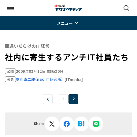
メニュー
間違いだらけのIT経営
社内に寄生するアンチIT社員たち
2009年03月12日 08時30分
公開
増岡直二郎（nao IT研究所）
[ITmedia]
著者
1
2
Share