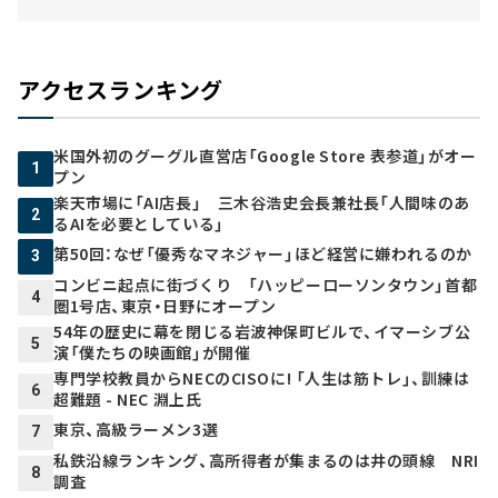
アクセスランキング
米国外初のグーグル直営店「Google Store 表参道」がオー
1
プン
楽天市場に「AI店長」 三木谷浩史会長兼社長「人間味のあ
2
るAIを必要としている」
第50回：なぜ「優秀なマネジャー」ほど経営に嫌われるのか
3
コンビニ起点に街づくり 「ハッピーローソンタウン」首都
4
圏1号店、東京・日野にオープン
54年の歴史に幕を閉じる岩波神保町ビルで、イマーシブ公
5
演「僕たちの映画館」が開催
専門学校教員からNECのCISOに! 「人生は筋トレ」、訓練は
6
超難題 - NEC 淵上氏
東京、高級ラーメン3選
7
私鉄沿線ランキング、高所得者が集まるのは井の頭線 NRI
8
調査