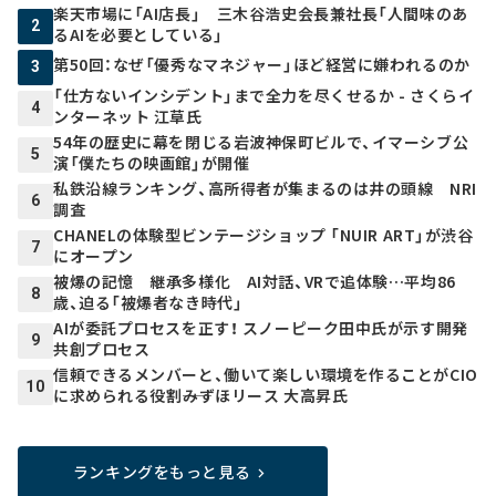
楽天市場に「AI店長」 三木谷浩史会長兼社長「人間味のあ
2
るAIを必要としている」
第50回：なぜ「優秀なマネジャー」ほど経営に嫌われるのか
3
「仕方ないインシデント」まで全力を尽くせるか - さくらイ
4
ンターネット 江草氏
54年の歴史に幕を閉じる岩波神保町ビルで、イマーシブ公
5
演「僕たちの映画館」が開催
私鉄沿線ランキング、高所得者が集まるのは井の頭線 NRI
6
調査
CHANELの体験型ビンテージショップ 「NUIR ART」が渋谷
7
にオープン
被爆の記憶 継承多様化 AI対話、VRで追体験…平均86
8
歳、迫る「被爆者なき時代」
AIが委託プロセスを正す！ スノーピーク田中氏が示す開発
9
共創プロセス
信頼できるメンバーと、働いて楽しい環境を作ることがCIO
10
に求められる役割――みずほリース 大高昇氏
ランキングをもっと見る