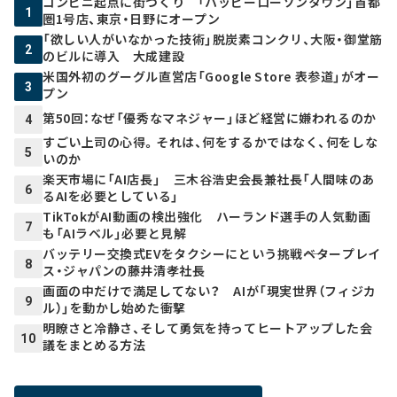
コンビニ起点に街づくり 「ハッピーローソンタウン」首都
1
圏1号店、東京・日野にオープン
「欲しい人がいなかった技術」脱炭素コンクリ、大阪・御堂筋
2
のビルに導入 大成建設
米国外初のグーグル直営店「Google Store 表参道」がオー
3
プン
第50回：なぜ「優秀なマネジャー」ほど経営に嫌われるのか
4
すごい上司の心得。それは、何をするかではなく、何をしな
5
いのか
楽天市場に「AI店長」 三木谷浩史会長兼社長「人間味のあ
6
るAIを必要としている」
TikTokがAI動画の検出強化 ハーランド選手の人気動画
7
も「AIラベル」必要と見解
バッテリー交換式EVをタクシーにという挑戦――ベタープレイ
8
ス・ジャパンの藤井清孝社長
画面の中だけで満足してない？ AIが「現実世界（フィジカ
9
ル）」を動かし始めた衝撃
明瞭さと冷静さ、そして勇気を持ってヒートアップした会
10
議をまとめる方法