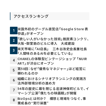
アクセスランキング
米国外初のグーグル直営店「Google Store 表
1
参道」がオープン
「欲しい人がいなかった技術」脱炭素コンクリ、
2
大阪・御堂筋のビルに導入 大成建設
楽天市場に「AI店長」 三木谷浩史会長兼社長
3
「人間味のあるAIを必要としている」
CHANELの体験型ビンテージショップ 「NUIR
4
ART」が渋谷にオープン
第50回：なぜ「優秀なマネジャー」ほど経営に
5
嫌われるのか
組織におけるシナリオプランニングの実践方
6
法――外部環境分析の進め方
54年の歴史に幕を閉じる岩波神保町ビルで、イ
7
マーシブ公演「僕たちの映画館」が開催
BizOpsとは何か？ 構想と現場をつなぐ、事
8
業成長の“実行装置”