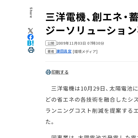
Share
三洋電機、創エネ・
ジーソリューション
2009年11月03日 07時30分
公開
栗田昌宜
[環境メディア]
著者
印刷する
三洋電機は10月29日、太陽電池
どの省エネの各技術を融合したシス
ランニングコスト削減を提案する
た。
同事業は、太陽電池で発電した電