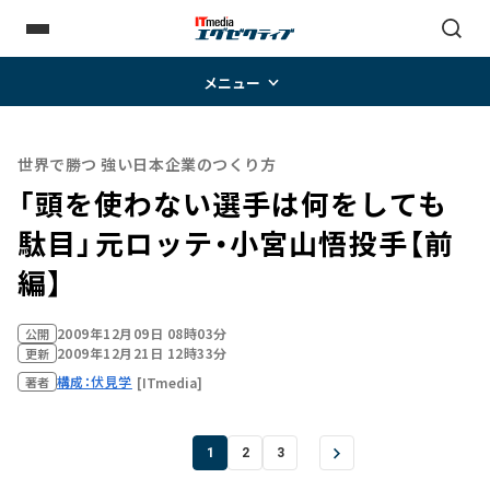
メニュー
世界で勝つ 強い日本企業のつくり方
「頭を使わない選手は何をしても
駄目」――元ロッテ・小宮山悟投手【前
編】
2009年12月09日 08時03分
公開
2009年12月21日 12時33分
更新
構成：伏見学
[ITmedia]
著者
1
2
3