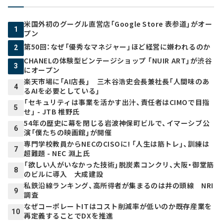
米国外初のグーグル直営店「Google Store 表参道」がオー
1
プン
第50回：なぜ「優秀なマネジャー」ほど経営に嫌われるのか
2
CHANELの体験型ビンテージショップ 「NUIR ART」が渋谷
3
にオープン
楽天市場に「AI店長」 三木谷浩史会長兼社長「人間味のあ
4
るAIを必要としている」
「セキュリティは事業を活かす出汁、責任者はCIMOで目指
5
せ」 - JTB 椎野氏
54年の歴史に幕を閉じる岩波神保町ビルで、イマーシブ公
6
演「僕たちの映画館」が開催
専門学校教員からNECのCISOに! 「人生は筋トレ」、訓練は
7
超難題 - NEC 淵上氏
「欲しい人がいなかった技術」脱炭素コンクリ、大阪・御堂筋
8
のビルに導入 大成建設
私鉄沿線ランキング、高所得者が集まるのは井の頭線 NRI
9
調査
なぜコーポレートITはコスト削減率が低いのか――既存産業を
10
再定義することでDXを推進