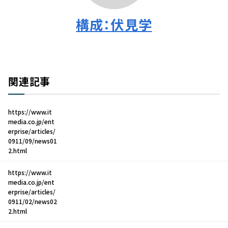
構成：伏見学
関連記事
https://www.it
media.co.jp/ent
erprise/articles/
0911/09/news01
2.html
https://www.it
media.co.jp/ent
erprise/articles/
0911/02/news02
2.html