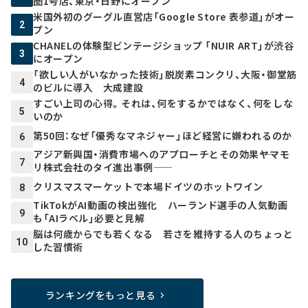
圏1号店、東京・日野にオープン
米国外初のグーグル直営店「Google Store 表参道」がオー
2
プン
CHANELの体験型ビンテージショップ 「NUIR ART」が渋谷
3
にオープン
「欲しい人がいなかった技術」脱炭素コンクリ、大阪・御堂筋
4
のビルに導入 大成建設
すごい上司の心得。それは、何をするかではなく、何をしな
5
いのか
第50回：なぜ「優秀なマネジャー」ほど経営に嫌われるのか
6
アジア新興国・消費市場へのアプローチとその効果――ヤマモ
7
リ株式会社のタイ進出事例――
クリスマスマーケットで本場ドイツのホットワイン
8
TikTokがAI動画の検出強化 ハーランド選手の人気動画
9
も「AIラベル」必要と見解
脳は何歳からでも若くなる 若さを維持する人のちょっと
10
した習慣術
ランキングをもっと見る