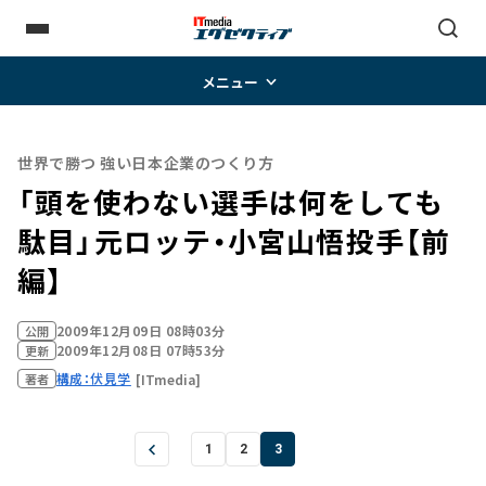
メニュー
世界で勝つ 強い日本企業のつくり方
「頭を使わない選手は何をしても
駄目」――元ロッテ・小宮山悟投手【前
編】
2009年12月09日 08時03分
公開
2009年12月08日 07時53分
更新
構成：伏見学
[ITmedia]
著者
1
2
3