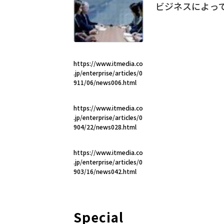
ビジネスによって
https://www.itmedia.co
.jp/enterprise/articles/0
911/06/news006.html
https://www.itmedia.co
.jp/enterprise/articles/0
904/22/news028.html
https://www.itmedia.co
.jp/enterprise/articles/0
903/16/news042.html
Special