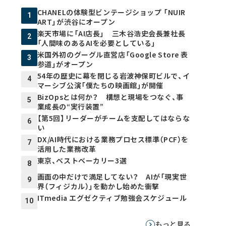
CHANELの体験型ビンテージショップ 「NUIR
1
ART」が渋谷にオープン
楽天市場に「AI店長」 三木谷浩史会長兼社長
2
「人間味のあるAIを必要としている」
米国外初のグーグル直営店「Google Store 表
3
参道」がオープン
54年の歴史に幕を閉じる岩波神保町ビルで、イ
4
マーシブ公演「僕たちの映画館」が開催
BizOpsとは何か？ 構想と現場をつなぐ、事
5
業成長の“実行装置”
【第5回】リーダーがチームを支配してはならな
6
い
DX/AI時代における業務プロセス標準（PCF）を
7
活用した業務改革
東京、ベストベーカリー3選
8
画面の中だけで満足してない？ AIが「現実世
9
界（フィジカル）」を動かし始めた衝撃
ITmedia エグゼクティブ勉強会スケジュール
10
もっと見る