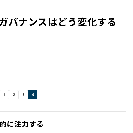
Tガバナンスはどう変化する
1
2
3
4
的に注力する