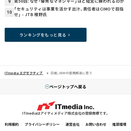
第50回：なぜ「優秀なマネジャー」ほど経営に嫌われるのか
9
「セキュリティは事業を活かす出汁、責任者はCIMOで目指
10
せ」 - JTB 椎野氏
ランキングをもっと見る
ITmedia エグゼクティブ
日航、IBMの提携解消に思う
ページトップへ戻る
ITmediaはアイティメディア株式会社の登録商標です。
利用規約
プライバシーポリシー
運営会社
お問い合わせ
推奨環境