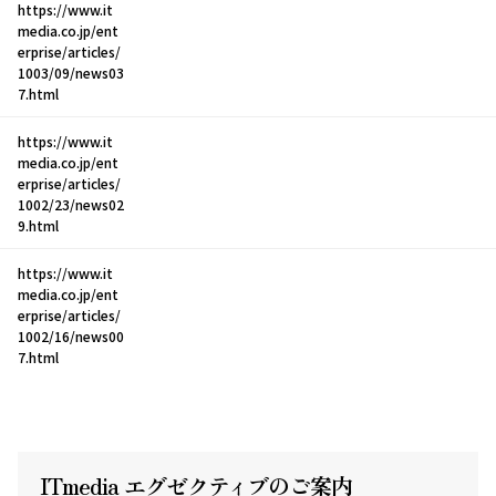
https://www.it
media.co.jp/ent
erprise/articles/
1003/09/news03
7.html
https://www.it
media.co.jp/ent
erprise/articles/
1002/23/news02
9.html
https://www.it
media.co.jp/ent
erprise/articles/
1002/16/news00
7.html
ITmedia エグゼクテ
ィ
ブのご案内