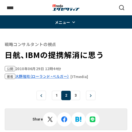
メニュー
戦略コンサルタントの視点
日航、IBMの提携解消に思う
2010年06月29日 12時44分
公開
大野隆司（ローランド・ベルガー）
[ITmedia]
著者
1
2
3
Share