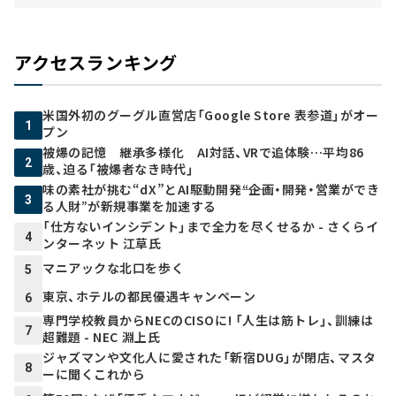
アクセスランキング
米国外初のグーグル直営店「Google Store 表参道」がオー
1
プン
被爆の記憶 継承多様化 AI対話、VRで追体験…平均86
2
歳、迫る「被爆者なき時代」
味の素社が挑む“dX”とAI駆動開発――“企画・開発・営業ができ
3
る人財”が新規事業を加速する
「仕方ないインシデント」まで全力を尽くせるか - さくらイ
4
ンターネット 江草氏
マニアックな北口を歩く
5
東京、ホテルの都民優遇キャンペーン
6
専門学校教員からNECのCISOに! 「人生は筋トレ」、訓練は
7
超難題 - NEC 淵上氏
ジャズマンや文化人に愛された「新宿DUG」が閉店、マスタ
8
ーに聞くこれから