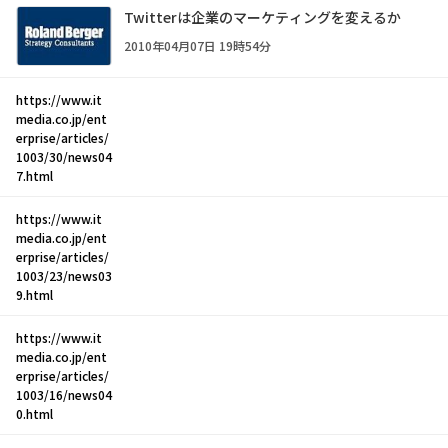
Twitterは企業のマーケティングを変えるか
2010年04月07日 19時54分
https://www.it
media.co.jp/ent
erprise/articles/
1003/30/news04
7.html
https://www.it
media.co.jp/ent
erprise/articles/
1003/23/news03
9.html
https://www.it
media.co.jp/ent
erprise/articles/
1003/16/news04
0.html