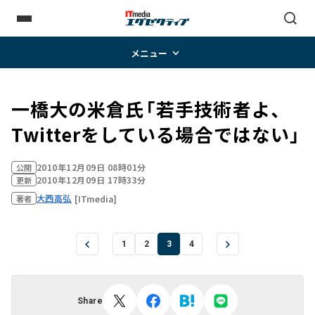
メニュー
一橋大の米倉氏――「若手技術者よ、
Twitterをしている場合ではない」
2010年12月09日 08時01分
公開
2010年12月09日 17時33分
更新
大西高弘
[ITmedia]
著者
1
2
3
4
Share