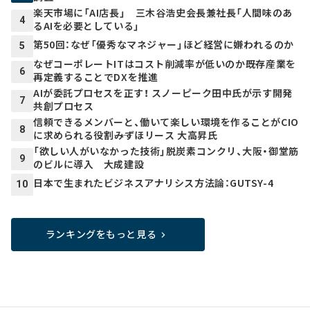
楽天市場に「AI店長」 三木谷浩史会長兼社長「人間味のあ
4
るAIを必要としている」
第50回：なぜ「優秀なマネジャー」ほど経営に嫌われるのか
5
なぜコーポレートITはコスト削減率が低いのか――既存産業を
6
再定義することでDXを推進
AIが委託プロセスを正す！ スノーピーク田中氏が示す開発
7
共創プロセス
信頼できるメンバーと、働いて楽しい環境を作ることがCIO
8
に求められる役割――みずほリース 大高昇氏
「欲しい人がいなかった技術」脱炭素コンクリ、大阪・御堂筋
9
のビルに導入 大成建設
日本で生まれたビジネスアナリシス方法論：GUTSY-4
10
ランキングをもっと見る