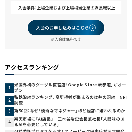
入会条件：
上場企業および上場相当企業の課長職以上
入会のお申し込みはこちら
※入会は無料です
アクセスランキング
米国外初のグーグル直営店「Google Store 表参道」がオー
1
プン
私鉄沿線ランキング、高所得者が集まるのは井の頭線 NRI
2
調査
第50回：なぜ「優秀なマネジャー」ほど経営に嫌われるのか
3
楽天市場に「AI店長」 三木谷浩史会長兼社長「人間味のあ
4
るAIを必要としている」
AIが委託プロセスを正す！ スノーピーク田中氏が示す開発