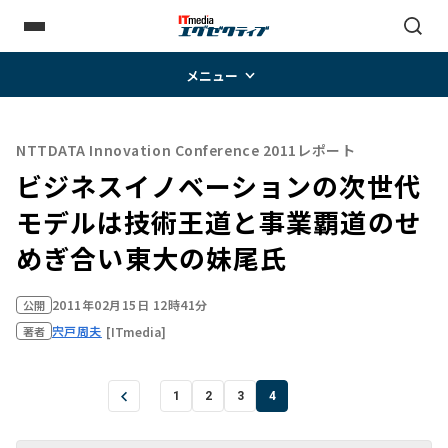
メニュー
NTTDATA Innovation Conference 2011レポート
ビジネスイノベーションの次世代
モデルは技術王道と事業覇道のせ
めぎ合い――東大の妹尾氏
2011年02月15日 12時41分
公開
宍戸周夫
[ITmedia]
著者
1
2
3
4