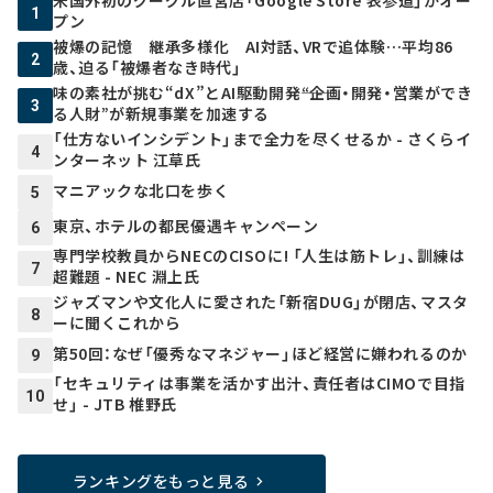
米国外初のグーグル直営店「Google Store 表参道」がオー
1
プン
被爆の記憶 継承多様化 AI対話、VRで追体験…平均86
2
歳、迫る「被爆者なき時代」
味の素社が挑む“dX”とAI駆動開発――“企画・開発・営業ができ
3
る人財”が新規事業を加速する
「仕方ないインシデント」まで全力を尽くせるか - さくらイ
4
ンターネット 江草氏
マニアックな北口を歩く
5
東京、ホテルの都民優遇キャンペーン
6
専門学校教員からNECのCISOに! 「人生は筋トレ」、訓練は
7
超難題 - NEC 淵上氏
ジャズマンや文化人に愛された「新宿DUG」が閉店、マスタ
8
ーに聞くこれから
第50回：なぜ「優秀なマネジャー」ほど経営に嫌われるのか
9
「セキュリティは事業を活かす出汁、責任者はCIMOで目指
10
せ」 - JTB 椎野氏
ランキングをもっと見る