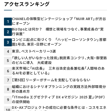
アクセスランキング
CHANELの体験型ビンテージショップ 「NUIR ART」が渋谷
1
にオープン
BizOpsとは何か？ 構想と現場をつなぐ、事業成長の“実
2
行装置”
コンビニ起点に街づくり 「ハッピーローソンタウン」首都
3
圏1号店、東京・日野にオープン
東京、ベストベーカリー3選
4
「欲しい人がいなかった技術」脱炭素コンクリ、大阪・御堂筋
5
のビルに導入 大成建設
楽天市場に「AI店長」 三木谷浩史会長兼社長「人間味のあ
6
るAIを必要としている」
【第5回】リーダーがチームを支配してはならない
7
組織におけるシナリオプランニングの実践方法――外部環境分
8
析の進め方
「ITmedia エグゼクティブ DX eマガジン 2025 夏」（PDF）
9
の提供開始
DX・AXプロジェクトの成功に必要な条件とは - コスモエネ
10