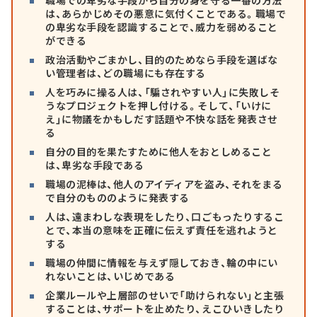
は、あらかじめその悪意に気付くことである。職場で
の卑劣な手段を認識することで、威力を弱めること
ができる
政治活動やごまかし、目的のためなら手段を選ばな
い管理者は、どの職場にも存在する
人を巧みに操る人は、「騙されやすい人」に失敗しそ
うなプロジェクトを押し付ける。そして、「いけに
え」に物議をかもしだす話題や不快な話を発表させ
る
自分の目的を果たすために他人をおとしめること
は、卑劣な手段である
職場の泥棒は、他人のアイディアを盗み、それをまる
で自分のもののように発表する
人は、遠まわしな表現をしたり、口ごもったりするこ
とで、本当の意味を正確に伝えず責任を逃れようと
する
職場の仲間に情報を与えず隠しておき、輪の中にい
れないことは、いじめである
企業ルールや上層部のせいで「助けられない」と主張
することは、サポートを止めたり、えこひいきしたり