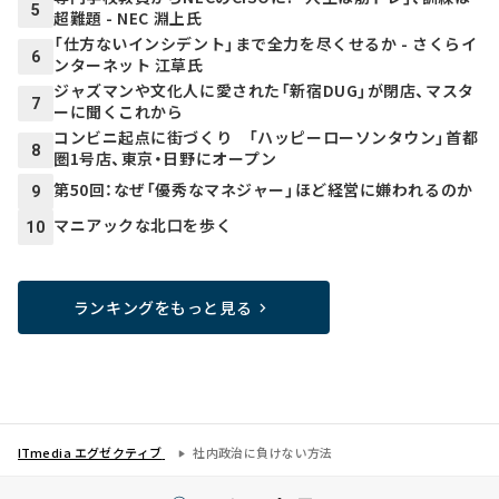
5
超難題 - NEC 淵上氏
「仕方ないインシデント」まで全力を尽くせるか - さくらイ
6
ンターネット 江草氏
ジャズマンや文化人に愛された「新宿DUG」が閉店、マスタ
7
ーに聞くこれから
コンビニ起点に街づくり 「ハッピーローソンタウン」首都
8
圏1号店、東京・日野にオープン
第50回：なぜ「優秀なマネジャー」ほど経営に嫌われるのか
9
マニアックな北口を歩く
10
ランキングをもっと見る
ITmedia エグゼクティブ
社内政治に負けない方法