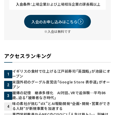
入会条件：
上場企業および上場相当企業の課長職以上
入会のお申し込みはこちら
※入会は無料です
アクセスランキング
イギリスの食材で仕上げる江戸前寿司「英国鮨」が池袋にオ
1
ープン
米国外初のグーグル直営店「Google Store 表参道」がオー
2
プン
被爆の記憶 継承多様化 AI対話、VRで追体験…平均86
3
歳、迫る「被爆者なき時代」
味の素社が挑む“dX”とAI駆動開発――“企画・開発・営業ができ
4
る人財”が新規事業を加速する
専門学校教員からNECのCISOに! 「人生は筋トレ」、訓練は