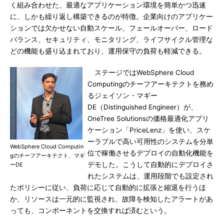
く組み合わせた、最適なアプリケーション環境を簡単かつ迅速
に、しかも繰り返し構築できるのが特徴。企業向けのアプリケー
ションでは欠かせない自動スケール、フェールオーバー、ロード
バランス、セキュリティ、モニタリング、ライフサイクル管理な
どの機能も盛り込まれており、運用保守の負荷も軽減できる。
ステージではWebSphere Cloud
Computingのチーフアーキテクトを務め
るジェイソン・マギー
DE（Distinguished Engineer）が、
OneTree Solutionsの価格最適化アプリ
ケーション「PriceLenz」を使い、スケ
ーラブルで高い可用性のシステムを分単
WebSphere Cloud Computin
位で稼働させるデプロイの自動化機能を
gのチーフアーキテクト、マギ
デモした。こうして自動的にデプロイさ
ーDE
れたシステムは、運用段階でも設定され
たポリシーに従い、負荷に応じて自動的に拡張と縮退を行うほ
か、リソースは一元的に監視され、故障を検知したアラートがあ
っても、コンポーネントを交換すれば済むという。