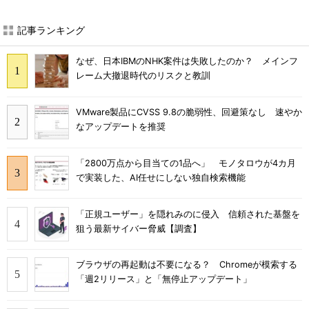
記事ランキング
なぜ、日本IBMのNHK案件は失敗したのか？ メインフ
レーム大撤退時代のリスクと教訓
VMware製品にCVSS 9.8の脆弱性、回避策なし 速やか
なアップデートを推奨
「2800万点から目当ての1品へ」 モノタロウが4カ月
で実装した、AI任せにしない独自検索機能
「正規ユーザー」を隠れみのに侵入 信頼された基盤を
狙う最新サイバー脅威【調査】
ブラウザの再起動は不要になる？ Chromeが模索する
「週2リリース」と「無停止アップデート」