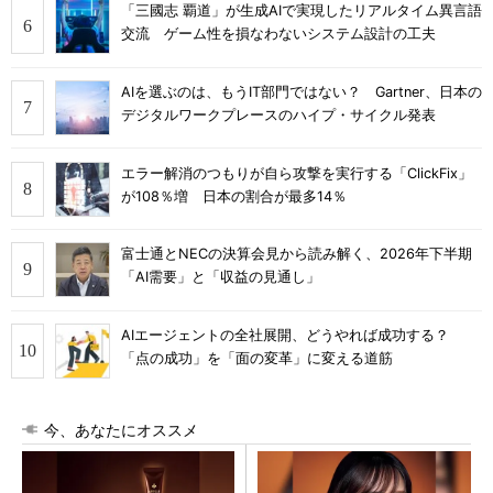
「三國志 覇道」が生成AIで実現したリアルタイム異言語
交流 ゲーム性を損なわないシステム設計の工夫
AIを選ぶのは、もうIT部門ではない？ Gartner、日本の
デジタルワークプレースのハイプ・サイクル発表
エラー解消のつもりが自ら攻撃を実行する「ClickFix」
が108％増 日本の割合が最多14％
富士通とNECの決算会見から読み解く、2026年下半期
「AI需要」と「収益の見通し」
AIエージェントの全社展開、どうやれば成功する？
「点の成功」を「面の変革」に変える道筋
今、あなたにオススメ