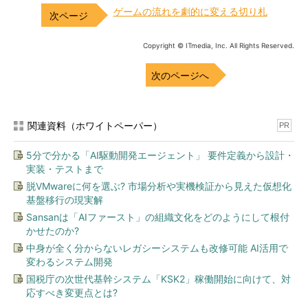
ゲームの流れを劇的に変える切り札
Copyright © ITmedia, Inc. All Rights Reserved.
次のページへ
関連資料（ホワイトペーパー）
PR
5分で分かる「AI駆動開発エージェント」 要件定義から設計・
実装・テストまで
脱VMwareに何を選ぶ? 市場分析や実機検証から見えた仮想化
基盤移行の現実解
Sansanは「AIファースト」の組織文化をどのようにして根付
かせたのか?
中身が全く分からないレガシーシステムも改修可能 AI活用で
変わるシステム開発
国税庁の次世代基幹システム「KSK2」稼働開始に向けて、対
応すべき変更点とは?