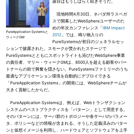
露目はもうしばらく続きそうだ。
現地時間4月30日、ネバダ州ラスベガ
スで開幕したWebSphereユーザーのた
めの年次カンファレンス「
IBM Impact
PureApplication Systemsと
2012
」では、鳴り物入りの
ウィークGM
PureSystemsが初日のジェネラルセッ
ションで披露された。スモークが焚かれたステージで
PureSystemsとともにスポットライトも浴びたWebSphere事業
の責任者、マリー・ウィークGMは、8500人を超える顧客やパー
トナーらの前で興奮を隠さない。PureSystemsファミリーのうち
最適なアプリケーション環境を自動的にデプロイできる
「PureApplication Systems」の開発には、WebSphereチームが
大きく貢献したからだ。
PureApplication Systemsは、例えば、Webトランザクション
システムのベストプラクティスを「パターン」として用意する。
そのパターンには、サーバ群のトポロジーや各サーバのパラメー
タ、ポリシーなどの情報が含まれる。そうした定義済みのパター
ンと仮想イメージを利用し、ハードウェアとソフトウェアを上手