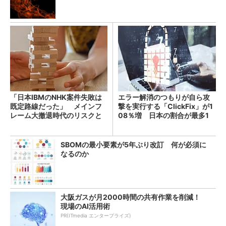
「日本IBMのNHK案件失敗は
エラー解消のつもりが自ら攻
既定路線だった」 メインフ
撃を実行する「ClickFix」が1
レーム大撤退時代のリスクと
08％増 日本の割合が最多1
教訓
4％
SBOMの最小要素が5年ぶり改訂 何が必須に
なるのか
大阪ガスが月2000時間の共有作業を削減！
現場のAI活用術
PR(ITmedia エンタープライズ)