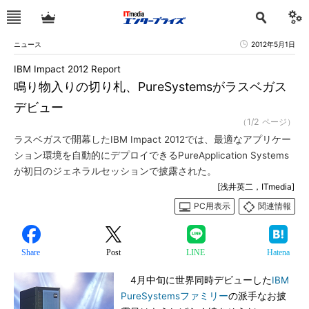
ニュース
2012年5月1日
IBM Impact 2012 Report
鳴り物入りの切り札、PureSystemsがラスベガス
デビュー
（1/2 ページ）
ラスベガスで開幕したIBM Impact 2012では、最適なアプリケー
ション環境を自動的にデプロイできるPureApplication Systems
が初日のジェネラルセッションで披露された。
[浅井英二，ITmedia]
PC用表示
関連情報
Share
Post
LINE
Hatena
4月中旬に世界同時デビューした
IBM
PureSystemsファミリー
の派手なお披