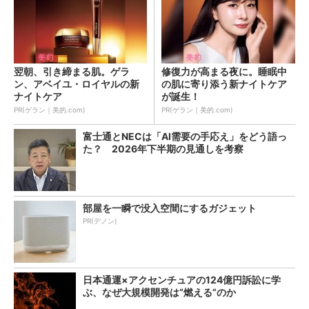
翌朝、引き締まる肌。ゲラ
修復力が高まる夜に。睡眠中
ン、アベイユ・ロイヤルの新
の肌に寄り添う新ナイトケア
ナイトケア
が誕生！
PR(ゲラン｜美的.com)
PR(ゲラン｜美的.com)
富士通とNECは「AI需要の手応え」をどう語っ
た？ 2026年下半期の見通しを考察
部屋を一瞬で没入空間にするガジェット
PR(デノン)
日本通運×アクセンチュアの124億円訴訟に学
ぶ、なぜ大規模開発は“燃える”のか