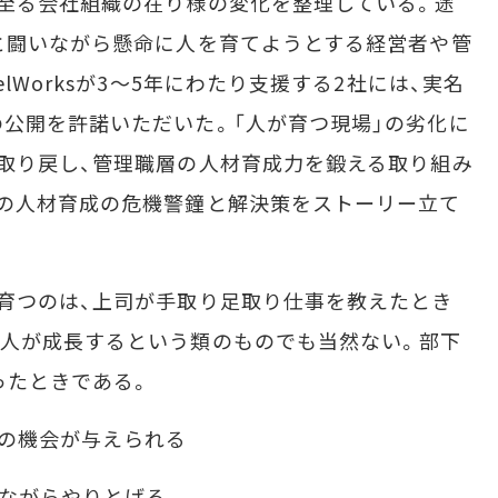
至る会社組織の在り様の変化を整理している。途
と闘いながら懸命に人を育てようとする経営者や管
lWorksが3～5年にわたり支援する2社には、実名
公開を許諾いただいた。「人が育つ現場」の劣化に
取り戻し、管理職層の人材育成力を鍛える取り組み
の人材育成の危機警鐘と解決策をストーリー立て
育つのは、上司が手取り足取り仕事を教えたとき
で人が成長するという類のものでも当然ない。部下
ったときである。
事の機会が与えられる
ぎながらやりとげる