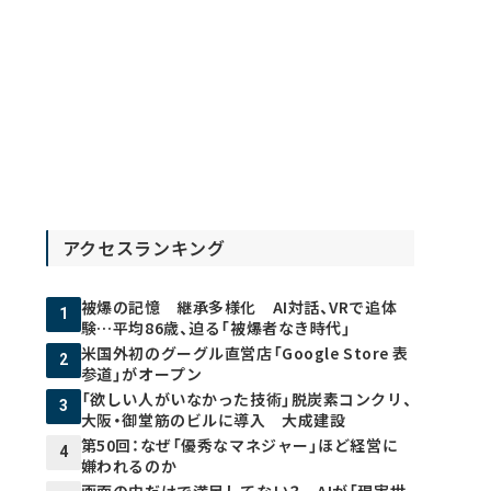
アクセスランキング
被爆の記憶 継承多様化 AI対話、VRで追体
1
験…平均86歳、迫る「被爆者なき時代」
米国外初のグーグル直営店「Google Store 表
2
参道」がオープン
「欲しい人がいなかった技術」脱炭素コンクリ、
3
大阪・御堂筋のビルに導入 大成建設
第50回：なぜ「優秀なマネジャー」ほど経営に
4
嫌われるのか