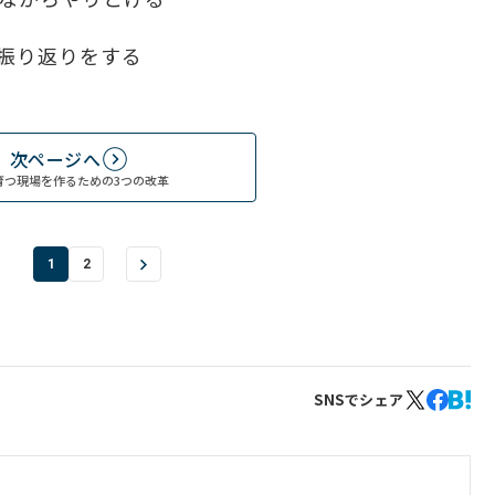
て振り返りをする
次ページへ
育つ現場を作るための3つの改革
1
2
SNSでシェア