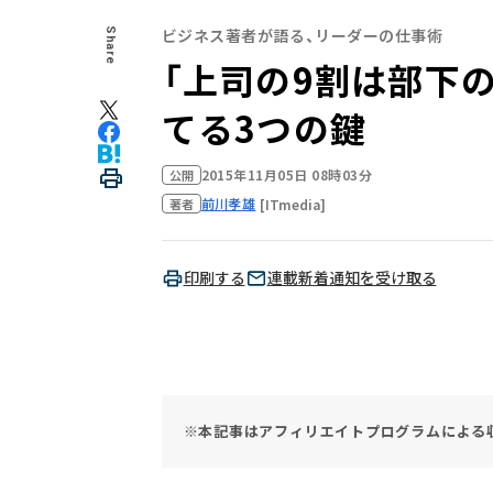
ビジネス著者が語る、リーダーの仕事術
Share
「上司の9割は部下
てる3つの鍵
2015年11月05日 08時03分
公開
前川孝雄
[ITmedia]
著者
印刷する
連載新着通知を受け取る
※本記事はアフィリエイトプログラムによる