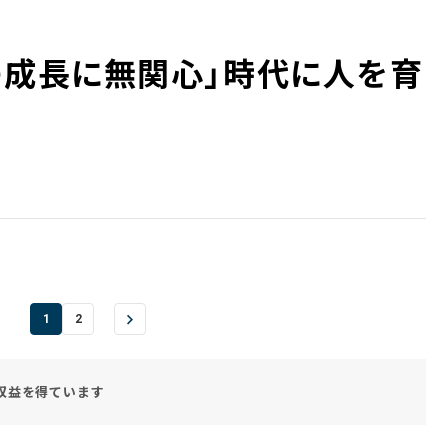
の成長に無関心」時代に人を育
1
2
収益を得ています