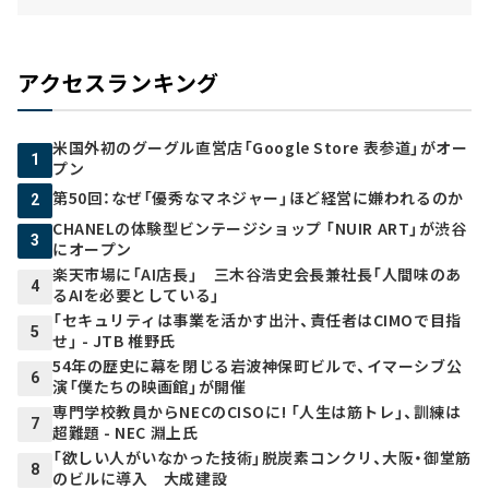
アクセスランキング
米国外初のグーグル直営店「Google Store 表参道」がオー
1
プン
第50回：なぜ「優秀なマネジャー」ほど経営に嫌われるのか
2
CHANELの体験型ビンテージショップ 「NUIR ART」が渋谷
3
にオープン
楽天市場に「AI店長」 三木谷浩史会長兼社長「人間味のあ
4
るAIを必要としている」
「セキュリティは事業を活かす出汁、責任者はCIMOで目指
5
せ」 - JTB 椎野氏
54年の歴史に幕を閉じる岩波神保町ビルで、イマーシブ公
6
演「僕たちの映画館」が開催
専門学校教員からNECのCISOに! 「人生は筋トレ」、訓練は
7
超難題 - NEC 淵上氏
「欲しい人がいなかった技術」脱炭素コンクリ、大阪・御堂筋
8
のビルに導入 大成建設