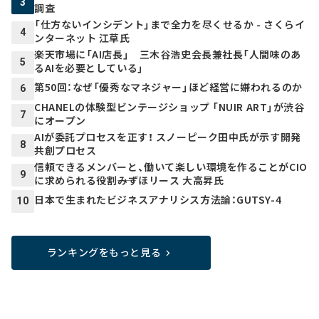
3
調査
「仕方ないインシデント」まで全力を尽くせるか - さくらイ
4
ンターネット 江草氏
楽天市場に「AI店長」 三木谷浩史会長兼社長「人間味のあ
5
るAIを必要としている」
第50回：なぜ「優秀なマネジャー」ほど経営に嫌われるのか
6
CHANELの体験型ビンテージショップ 「NUIR ART」が渋谷
7
にオープン
AIが委託プロセスを正す！ スノーピーク田中氏が示す開発
8
共創プロセス
信頼できるメンバーと、働いて楽しい環境を作ることがCIO
9
に求められる役割――みずほリース 大高昇氏
日本で生まれたビジネスアナリシス方法論：GUTSY-4
10
ランキングをもっと見る