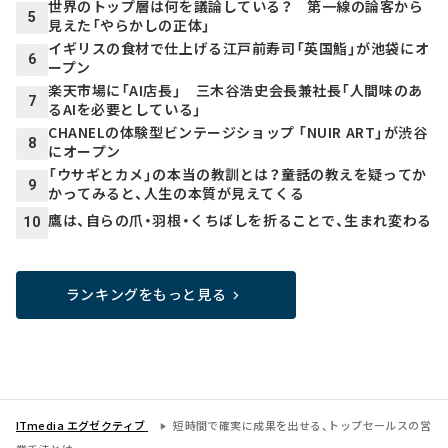
世界のトップ層は何を議論している？ 第一線の論客から
5
見えた「やらかしの正体」
イギリスの食材で仕上げる江戸前寿司「英国鮨」が池袋にオ
6
ープン
楽天市場に「AI店長」 三木谷浩史会長兼社長「人間味のあ
7
るAIを必要としている」
CHANELの体験型ビンテージショップ 「NUIR ART」が渋谷
8
にオープン
「ウサギとカメ」の本当の教訓とは？――童話の教えを疑ってか
9
かってみると、人生の本質が見えてくる
鷹は、自らの爪・羽根・くちばしを折ることで、生まれ変わる
10
ランキングをもっと見る
ITmedia エグゼクティブ
短時間で確実に成果を出せる、トップセールスの営